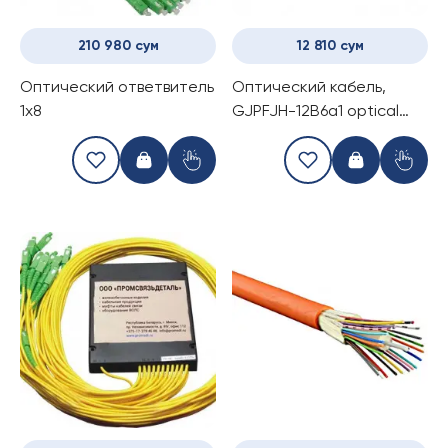
210 980 сум
12 810 сум
Оптический ответвитель
Оптический кабель,
1x8
GJPFJH-12B6a1 optical
cable (негорючий, для
внутренних работ)