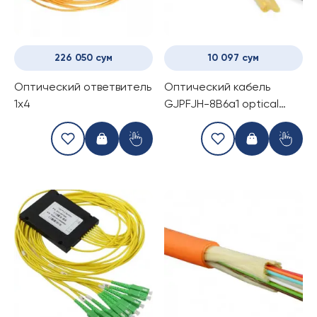
226 050 сум
10 097 сум
Оптический ответвитель
Оптический кабель
1x4
GJPFJH-8B6a1 optical
cable (негорючий, для
внутренних работ)