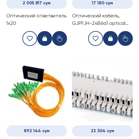
2 005 817 сум
17 180 сум
Оптический ответвитель
Оптический кабель,
1x20
GJPFJH-24B6a1 optical
cable (негорючий, для
внутренних работ)
892 144 сум
22 304 сум