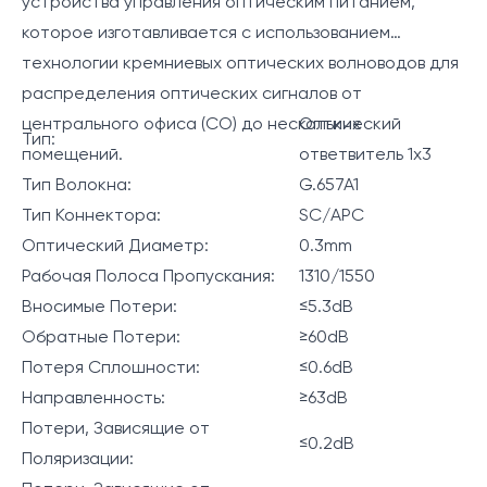
устройства управления оптическим питанием,
которое изготавливается с использованием
технологии кремниевых оптических волноводов для
распределения оптических сигналов от
центрального офиса (CO) до нескольких
Оптический
Тип:
помещений.
ответвитель 1x3
Тип Волокна:
G.657A1
Тип Коннектора:
SC/APC
Оптический Диаметр:
0.3mm
Рабочая Полоса Пропускания:
1310/1550
Вносимые Потери:
≤5.3dB
Обратные Потери:
≥60dB
Потеря Сплошности:
≤0.6dB
Направленность:
≥63dB
Потери, Зависящие от
≤0.2dB
Поляризации: