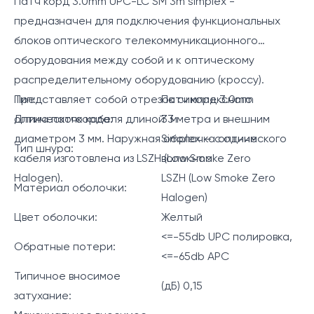
Патч корд 3.0mm UPC-LC SM 3m simplex -
предназначен для подключения функциональных
блоков оптического телекоммуникационного
оборудования между собой и к оптическому
распределительному оборудованию (кроссу).
Представляет собой отрезок симплексного
Тип:
Патч корд 3.0mm
оптического кабеля длиной 3 метра и внешним
Длина патчкорда:
3 м
диаметром 3 мм. Наружная оболочка оптического
Simplex — с одним
Тип шнура:
кабеля изготовлена из LSZH (Low Smoke Zero
волокном
Halogen).
LSZH (Low Smoke Zero
Материал оболочки:
Halogen)
Цвет оболочки:
Желтый
<=-55db UPC полировка,
Обратные потери:
<=-65db APC
Типичное вносимое
(дБ) 0,15
затухание: