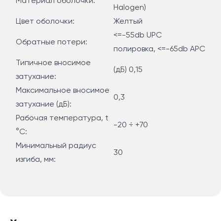
Материал оболочки:
Halogen)
Цвет оболочки:
Желтый
<=-55db UPC
Обратные потери:
полировка, <=-65db APC
Типичное вносимое
(дБ) 0,15
затухание:
Максимальное вносимое
0,3
затухание (дБ):
Рабочая температура, t
-20 ÷ +70
°С:
Минимальный радиус
30
изгиба, мм: