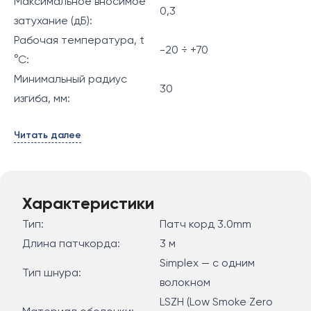
Максимальное вносимое
0,3
затухание (дБ):
Рабочая температура, t
-20 ÷ +70
°С:
Минимальный радиус
30
изгиба, мм:
Читать далее
Характеристики
Тип:
Патч корд 3.0mm
Длина патчкорда:
3 м
Simplex — с одним
Тип шнура:
волокном
LSZH (Low Smoke Zero