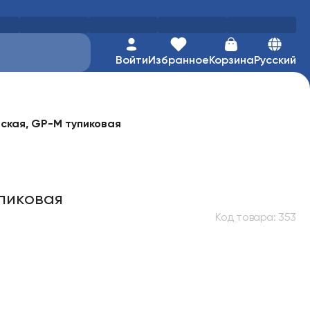
Войти
Избранное
Корзина
Русский
ская, GP-М тупиковая
пиковая
Код товара
:
353