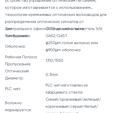
устройства управления оптическим питанием,
которое изготавливается с использованием
технологии кремниевых оптических волноводов для
распределения оптических сигналов от
центрального офиса (CO) до нескольких
Тип:
Оптический ответвитель 1x16
помещений.
Тип Волокна:
G652/G657
φ250μm голое волокно или
Оболочка:
φ900μm оболочка
Рабочая Полоса
1310/1550
Пропускания:
Оптический
0.3mm
Диаметр:
PLC чип изготовлен из
PLC чип:
кварцевого стекла
Синий/оранжевый/зеленый/
Волокно
коричневый/серый/белый/
маркируется: