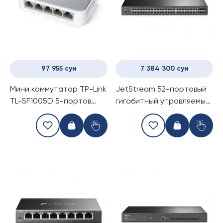
97 955 сум
7 384 300 сум
Мини коммутатор TP-Link
JetStream 52-портовый
TL-SF1005D 5-портов
гигабитный управляемый
(Switch)
коммутатор уровня 2+ с
48 портами PoE+ Tp-Link
TL-SG3452P