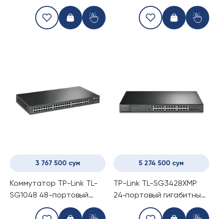
(Switch)
3 767 500 сум
5 274 500 сум
Коммутатор TP-Link TL-
TP-Link TL-SG3428XMP
SG1048 48-портовый
24‑портовый гигабитный
(Switch)
управляемый PoE