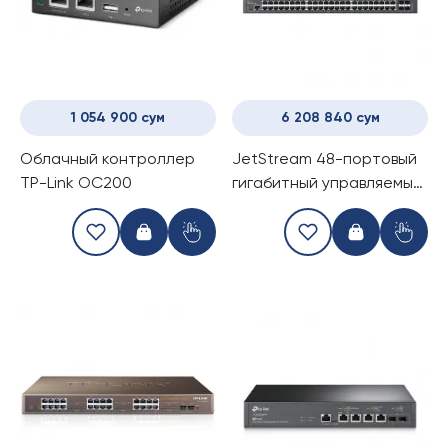
1 054 900 сум
6 208 840 сум
Облачный контроллер
JetStream 48-портовый
TP-Link OC200
гигабитный управляемый
коммутатор уровня 2+ с
четырьмя слотами SFP+
10 Гбит/с TP-Link TL-
SG3452X