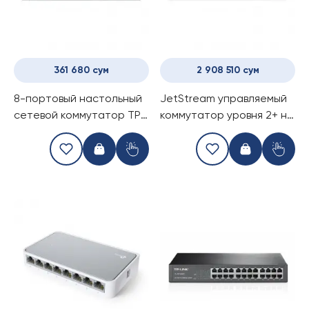
361 680 сум
2 908 510 сум
8-портовый настольный
JetStream управляемый
сетевой коммутатор TP-
коммутатор уровня 2+ на
Link TL-SG108S
8 портов SFP+ 10GE TP-
Link TL-SX3008F