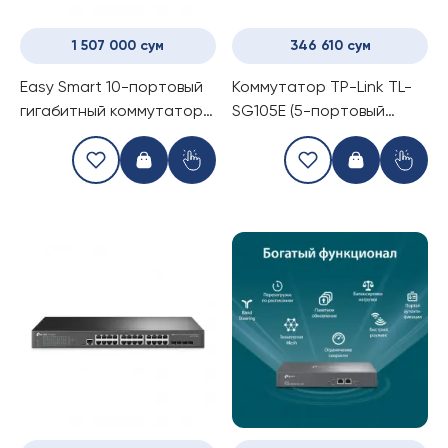
1 507 000 сум
346 610 сум
Easy Smart 10-портовый
Коммутатор TP-Link TL-
гигабитный коммутатор с
SG105E (5-портовый
8 портами PoE TP-Link TL-
switch)
SG1210MPE