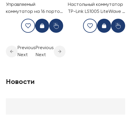
Управляемый
Настольный коммутатор
коммутатор на 16 портов
TP-Link LS1005 LiteWave с
TP-Link TL-SX3016F
5 портами 100 Мбит/с
Previous
Previous
Next
Next
Новости