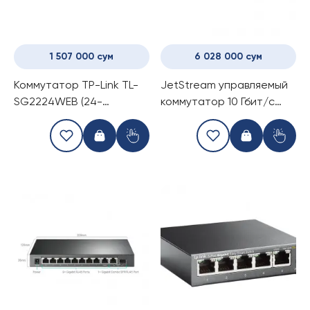
1 507 000 сум
6 028 000 сум
Коммутатор TP-Link TL-
JetStream управляемый
SG2224WEB (24-
коммутатор 10 Гбит/с
портовый switch)
уровня 2+ с четырьмя
портами PoE TP-Link TL-
SX3206HPP