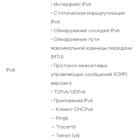
• Интерфейс IPv6
• Статическая маршрутизация
IPv6
• Обнаружение соседей IPv6
• Обнаружение пути
максимальной единицы передачи
(MTU)
• Протокол межсетевых
IPv6
управляющих сообщений (ICMP)
версии 6
• TCPv6/UDPv6
• Приложения IPv6
— Клиент DHCPv6
— Ping6
— Tracert6
— Telnet (v6)