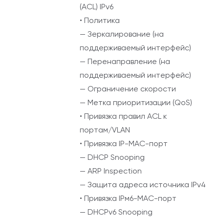
(ACL) IPv6
• Политика
— Зеркалирование (на
поддерживаемый интерфейс)
— Перенаправление (на
поддерживаемый интерфейс)
— Ограничение скорости
— Метка приоритизации (QoS)
• Привязка правил ACL к
портам/VLAN
• Привязка IP-MAC-порт
— DHCP Snooping
— ARP Inspection
— Защита адреса источника IPv4
• Привязка IPм6-MAC-порт
— DHCPv6 Snooping