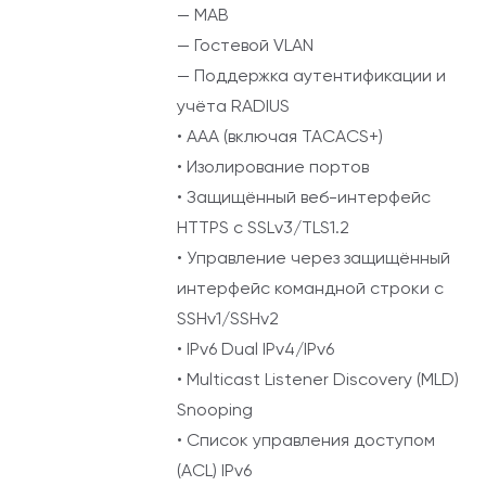
— MAB
— Гостевой VLAN
— Поддержка аутентификации и
учёта RADIUS
• AAA (включая TACACS+)
• Изолирование портов
• Защищённый веб-интерфейс
HTTPS с SSLv3/TLS1.2
• Управление через защищённый
интерфейс командной строки с
SSHv1/SSHv2
• IPv6 Dual IPv4/IPv6
• Multicast Listener Discovery (MLD)
Snooping
• Список управления доступом
(ACL) IPv6