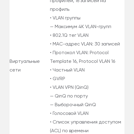
профилей, 16 записей на
профиль
• VLAN группы
— Максимум 4K VLAN-групп
• 802.1Q тег VLAN
• MAC-адрес VLAN: 30 записей
• Протокол VLAN: Protocol
Виртуальные
Template 16, Protocol VLAN 16
сети
• Частный VLAN
• GVRP
• VLAN VPN (QinQ)
— QinQ по порту
— Выборочный QinQ
• Голосовой VLAN
• Список управления доступом
(ACL) по времени