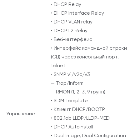
• DHCP Relay
• DHCP Interface Relay
• DHCP VLAN relay
• DHCP L2 Relay
• Веб-интерфейс
• Интерфейс командной строки
(CLI) через консольный порт,
telnet
• SNMP v1/v2c/v3
— Trap/Inform
— RMON (1, 2, 3, 9 групп)
• SDM Template
• Клиент DHCP/BOOTP
Управление
• 802.1ab LLDP/LLDP-MED
• DHCP AutoInstall
• Dual Image, Dual Configuration