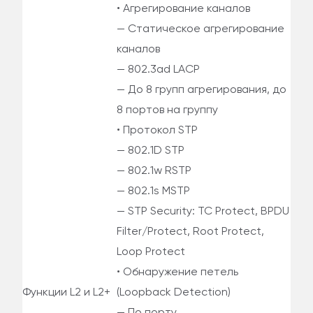
• Агрегирование каналов
— Статическое агрегирование
каналов
— 802.3ad LACP
— До 8 групп агрегирования, до
8 портов на группу
• Протокол STP
— 802.1D STP
— 802.1w RSTP
— 802.1s MSTP
— STP Security: TC Protect, BPDU
Filter/Protect, Root Protect,
Loop Protect
• Обнаружение петель
Функции L2 и L2+
(Loopback Detection)