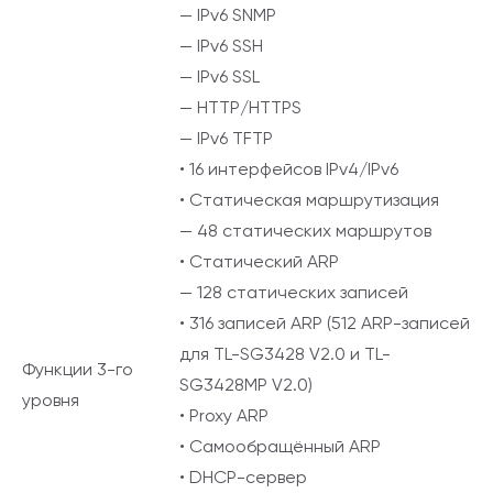
— IPv6 SNMP
— IPv6 SSH
— IPv6 SSL
— HTTP/HTTPS
— IPv6 TFTP
• 16 интерфейсов IPv4/IPv6
• Статическая маршрутизация
— 48 статических маршрутов
• Статический ARP
— 128 статических записей
• 316 записей ARP (512 ARP-записей
для TL-SG3428 V2.0 и TL-
Функции 3-го
SG3428MP V2.0)
уровня
• Proxy ARP
• Самообращённый ARP
• DHCP-сервер