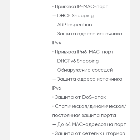
• Привязка IP-MAC-порт
— DHCP Snooping
— ARP Inspection
— Защита адреса источника
IPv4
• Привязка IPм6-MAC-порт
— DHCPv6 Snooping
— Обнаружение соседей
— Защита адреса источника
IPv6
• Защита от DoS-атак
• Статическая/динамическая/
постоянная защита порта
— До 64 MAC-адресов на порт
• Защита от сетевых штормов