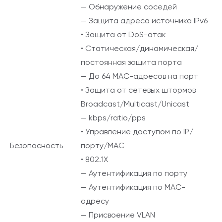
— Обнаружение соседей
— Защита адреса источника IPv6
• Защита от DoS-атак
• Статическая/динамическая/
постоянная защита порта
— До 64 MAC-адресов на порт
• Защита от сетевых штормов
Broadcast/Multicast/Unicast
— kbps/ratio/pps
• Управление доступом по IP/
Безопасность
порту/MAC
• 802.1X
— Аутентификация по порту
— Аутентификация по MAC-
адресу
— Присвоение VLAN