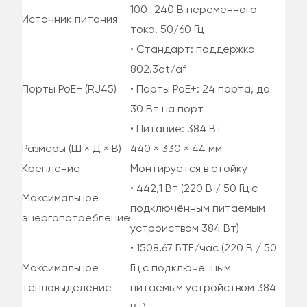
100–240 В переменного
Источник питания
тока, 50/60 Гц
• Стандарт: поддержка
802.3at/af
Порты PoE+ (RJ45)
• Порты PoE+: 24 порта, до
30 Вт на порт
• Питание: 384 Вт
Размеры (Ш × Д × В)
440 × 330 × 44 мм
Крепление
Монтируется в стойку
• 442,1 Вт (220 В / 50 Гц с
Максимальное
подключённым питаемым
энергопотребление
устройством 384 Вт)
• 1508,67 БТЕ/час (220 В / 50
Максимальное
Гц с подключённым
тепловыделение
питаемым устройством 384