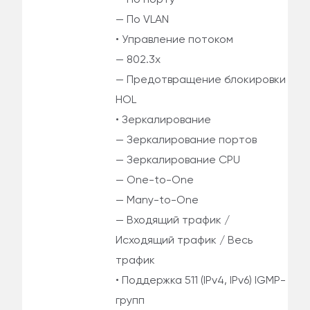
— По порту
— По VLAN
• Управление потоком
— 802.3x
— Предотвращение блокировки
HOL
• Зеркалирование
— Зеркалирование портов
— Зеркалирование CPU
— One-to-One
— Many-to-One
— Входящий трафик /
Исходящий трафик / Весь
трафик
• Поддержка 511 (IPv4, IPv6) IGMP-
групп