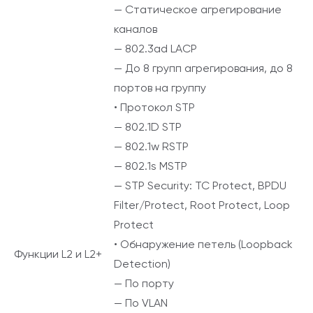
— Статическое агрегирование
каналов
— 802.3ad LACP
— До 8 групп агрегирования, до 8
портов на группу
• Протокол STP
— 802.1D STP
— 802.1w RSTP
— 802.1s MSTP
— STP Security: TC Protect, BPDU
Filter/Protect, Root Protect, Loop
Protect
• Обнаружение петель (Loopback
Функции L2 и L2+
Detection)
— По порту
— По VLAN