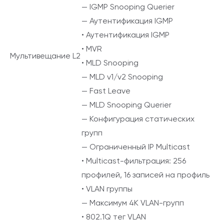
— IGMP Snooping Querier
— Аутентификация IGMP
• Аутентификация IGMP
• MVR
Мультивещание L2
• MLD Snooping
— MLD v1/v2 Snooping
— Fast Leave
— MLD Snooping Querier
— Конфигурация статических
групп
— Ограниченный IP Multicast
• Multicast-фильтрация: 256
профилей, 16 записей на профиль
• VLAN группы
— Максимум 4K VLAN-групп
• 802.1Q тег VLAN