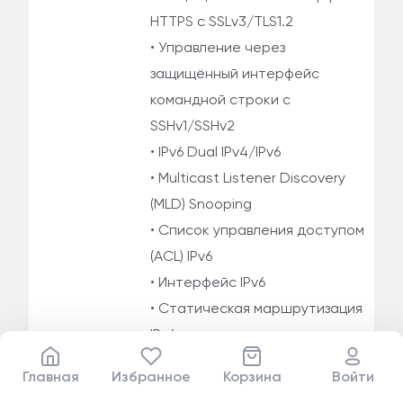
HTTPS с SSLv3/TLS1.2
• Управление через
защищённый интерфейс
командной строки с
SSHv1/SSHv2
• IPv6 Dual IPv4/IPv6
• Multicast Listener Discovery
(MLD) Snooping
• Список управления доступом
(ACL) IPv6
• Интерфейс IPv6
• Статическая маршрутизация
IPv6
• Обнаружение соседей IPv6
Главная
Избранное
Корзина
Войти
• Обнаружение пути