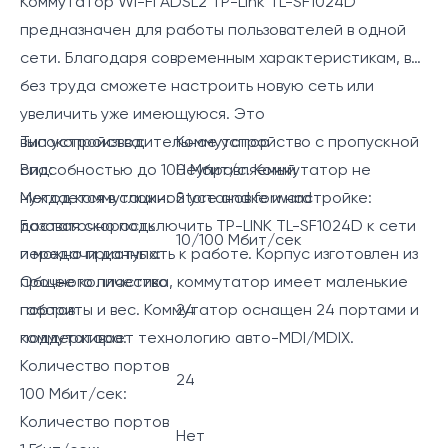
Коммутатор Wi-Fi ADSL2 TP-Link TL-SF1024D
предназначен для работы пользователей в одной
сети. Благодаря современным характеристикам, вы
без труда сможете настроить новую сеть или
увеличить уже имеющуюся. Это
высокопроизводительное устройство с пропускной
Тип устройства:
Коммутатор
способностью до 100 Мбит/с. Коммутатор не
Вид:
Неуправляемый
нуждается в сложной установке и настройке:
Метод коммутации:
Store and forward
достаточно подключить TP-LINK TL-SF1024D к сети
Базовая скорость
10/100 Мбит/сек
и можно приступать к работе. Корпус изготовлен из
передачи данных:
прочного пластика, коммутатор имеет маленькие
Общее количество
габариты и вес. Коммутатор оснащен 24 портами и
портов
24
поддерживает технологию авто-MDI/MDIX.
коммутатора:
Количество портов
24
100 Мбит/сек:
Количество портов
Нет