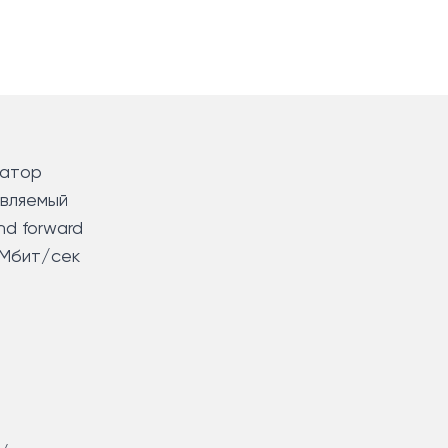
атор
вляемый
nd forward
 Мбит/сек