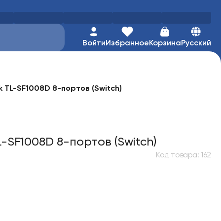
Войти
Избранное
Корзина
Русский
k TL-SF1008D 8-портов (Switch)
-SF1008D 8-портов (Switch)
Код товара
:
162