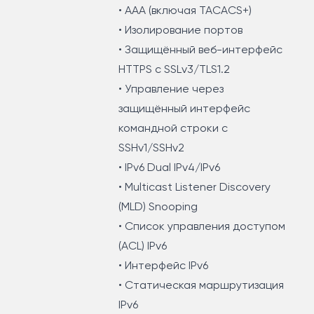
• AAA (включая TACACS+)
• Изолирование портов
• Защищённый веб-интерфейс
HTTPS с SSLv3/TLS1.2
• Управление через
защищённый интерфейс
командной строки с
SSHv1/SSHv2
• IPv6 Dual IPv4/IPv6
• Multicast Listener Discovery
(MLD) Snooping
• Список управления доступом
(ACL) IPv6
• Интерфейс IPv6
• Статическая маршрутизация
IPv6