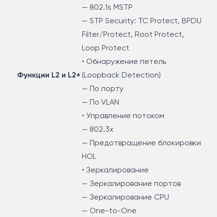
— 802.1s MSTP
— STP Security: TC Protect, BPDU
Filter/Protect, Root Protect,
Loop Protect
• Обнаружение петель
Функции L2 и L2+
(Loopback Detection)
— По порту
— По VLAN
• Управление потоком
— 802.3x
— Предотвращение блокировки
HOL
• Зеркалирование
— Зеркалирование портов
— Зеркалирование CPU
— One-to-One