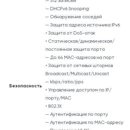
— 512 записей
— DHCPv6 Snooping
— Обнаружение соседей
— Защита адреса источника IPv6
• Защита от DoS-атак
• Статическая/динамическая/
постоянная защита порта
— До 64 MAC-адресов на порт
• Защита от сетевых штормов
Broadcast/Multicast/Unicast
— kbps/ratio/pps
Безопасность
• Управление доступом по IP/
порту/MAC
• 802.1X
— Аутентификация по порту
— Аутентификация по MAC-адресу