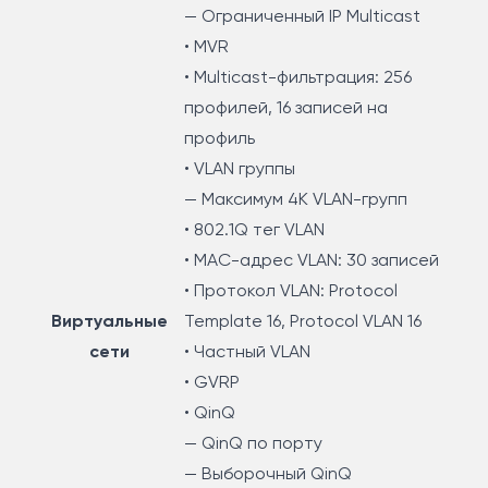
— Ограниченный IP Multicast
• MVR
• Multicast-фильтрация: 256
профилей, 16 записей на
профиль
• VLAN группы
— Максимум 4K VLAN-групп
• 802.1Q тег VLAN
• MAC-адрес VLAN: 30 записей
• Протокол VLAN: Protocol
Виртуальные
Template 16, Protocol VLAN 16
сети
• Частный VLAN
• GVRP
• QinQ
— QinQ по порту
— Выборочный QinQ