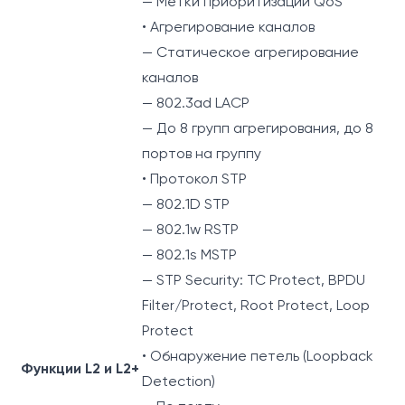
— Метки приоритизации QoS
• Агрегирование каналов
— Статическое агрегирование
каналов
— 802.3ad LACP
— До 8 групп агрегирования, до 8
портов на группу
• Протокол STP
— 802.1D STP
— 802.1w RSTP
— 802.1s MSTP
— STP Security: TC Protect, BPDU
Filter/Protect, Root Protect, Loop
Protect
• Обнаружение петель (Loopback
Функции L2 и L2+
Detection)