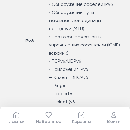
• Обнаружение соседей IPv6
• Обнаружение пути
максимальной единицы
передачи (MTU)
• Протокол межсетевых
IPv6
управляющих сообщений (ICMP)
версии 6
• TCPv6/UDPv6
• Приложения IPv6
— Клиент DHCPv6
— Ping6
— Tracert6
— Telnet (v6)
— IPv6 SNMP
— IPv6 SSH
Главная
Избранное
Корзина
Войти
— IPv6 SSL