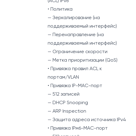
(ACL) IPv6
• Политика
— Зеркалирование (на
поддерживаемый интерфейс)
— Перенаправление (на
поддерживаемый интерфейс)
— Ограничение скорости
— Метка приоритизации (QoS)
• Привязка правил ACL к
портам/VLAN
• Привязка IP-MAC-порт
— 512 записей
— DHCP Snooping
— ARP Inspection
— Защита адреса источника IPv4
• Привязка IPм6-MAC-порт