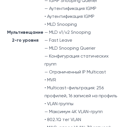
— IGMP Snooping Querier
— Аутентификация IGMP
• Аутентификация IGMP
• MLD Snooping
Мультивещание
— MLD v1/v2 Snooping
2-го уровня
— Fast Leave
— MLD Snooping Querier
— Конфигурация статических
групп
— Ограниченный IP Multicast
• MVR
• Multicast-фильтрация: 256
профилей, 16 записей на профиль
• VLAN группы
— Максимум 4K VLAN-групп
• 802.1Q тег VLAN