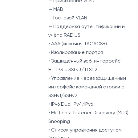
— Присвоение VLAN
— MAB
— Гостевой VLAN
— Поддержка аутентификации и
учёта RADIUS
• AAA (включая TACACS+)
• Изолирование портов
• Защищённый веб-интерфейс
HTTPS с SSLv3/TLS1.2
• Управление через защищённый
интерфейс командной строки с
SSHv1/SSHv2
• IPv6 Dual IPv4/IPv6
• Multicast Listener Discovery (MLD)
Snooping
• Список управления доступом