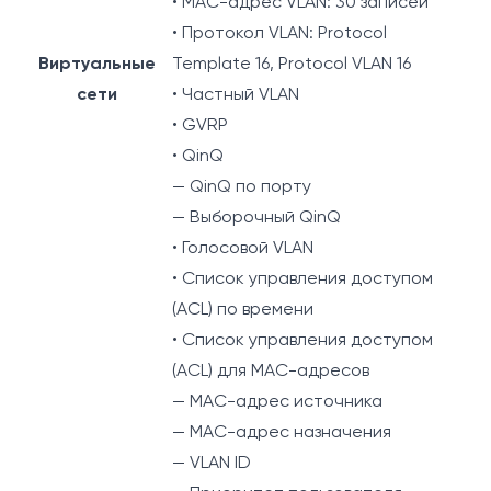
• MAC-адрес VLAN: 30 записей
• Протокол VLAN: Protocol
Виртуальные
Template 16, Protocol VLAN 16
сети
• Частный VLAN
• GVRP
• QinQ
— QinQ по порту
— Выборочный QinQ
• Голосовой VLAN
• Список управления доступом
(ACL) по времени
• Список управления доступом
(ACL) для MAC-адресов
— MAC-адрес источника
— MAC-адрес назначения
— VLAN ID