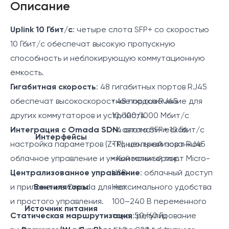
Описание
Uplink 10 Гбит/с
: четыре слота SFP+ со скоростью
10 Гбит/с обеспечат высокую пропускную
способность и неблокирующую коммутационную
ёмкость.
Гигабитная скорость
: 48 гигабитных портов RJ45
обеспечат высокоскоростное подключение для
• 48 портов RJ45
других коммутаторов и устройств.
10/100/1000 Мбит/с
Интеграция с Omada SDN
• 4 слота SFP+ 10 Гбит/с
: автоматическая
Интерфейсы
настройка параметров (ZTP), централизованное
• Консольный порт RJ45
облачное управление и умный мониторинг.
• Консольный порт Micro-
Централизованное управление
USB
: облачный доступ
и приложение Omada для максимального удобства
Вентиляторы
Нет
и простого управления.
100–240 В переменного
Источник питания
Статическая маршрутизация
тока, 50/60 Гц
: регулирование