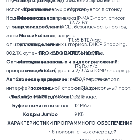
внутреннего трафика для более эффективного
Размеры (Ш × Д × В)
440 × 220 × 44 мм
использования сетевых ресурсов.
Крепление
Монтируется в стойку
Надёжная защита
Максимальное
: привязка IP‑MAC‑порт, список
32.72 Вт
управления доступом (ACL), безопасность портов,
энергопотребление
защита от DoS‑атак, защита
Максимальное
111,65 БТЕ/час
от широковещательных штормов, DHCP Snooping,
тепловыделение
802.1X, аутентификация RADIUS и другое.
ПРОИЗВОДИТЕЛЬНОСТЬ
Оптимизация голосовых и видеоприложений
Коммутационная
:
176 Гбит/с
приоритизация (QoS) уровня 2/3/4 и IGMP snooping.
способность
Автономное управление
Скорость передачи
: веб‑интерфейс,
130,9 млн пакетов в
интерфейс командной строки CLI (консольный порт,
пакетов
секунду
Telnet, SSH), SNMP, RMON и Dual Image.
Таблица МАС-адресов
32 K
Буфер памяти пакетов
12 Мбит
Кадры Jumbo
9 КБ
ХАРАКТЕРИСТИКИ ПРОГРАММНОГО ОБЕСПЕЧЕНИЯ
• 8 приоритетных очередей