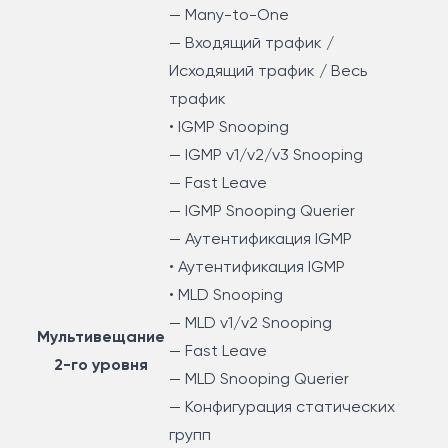
— Many-to-One
— Входящий трафик /
Исходящий трафик / Весь
трафик
• IGMP Snooping
— IGMP v1/v2/v3 Snooping
— Fast Leave
— IGMP Snooping Querier
— Аутентификация IGMP
• Аутентификация IGMP
• MLD Snooping
— MLD v1/v2 Snooping
Мультивещание
— Fast Leave
2-го уровня
— MLD Snooping Querier
— Конфигурация статических
групп