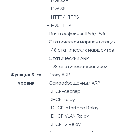
— IPv6 SSH
— IPv6 SSL
— HTTP/HTTPS
— IPv6 TFTP
• 16 интерфейсов IPv4/IPv6
• Статическая маршрутизация
— 48 статических маршрутов
• Статический ARP
— 128 статических записей
Функции 3-го
• Proxy ARP
уровня
• Самообращённый ARP
• DHCP-сервер
• DHCP Relay
— DHCP Interface Relay
— DHCP VLAN Relay
• DHCP L2 Relay