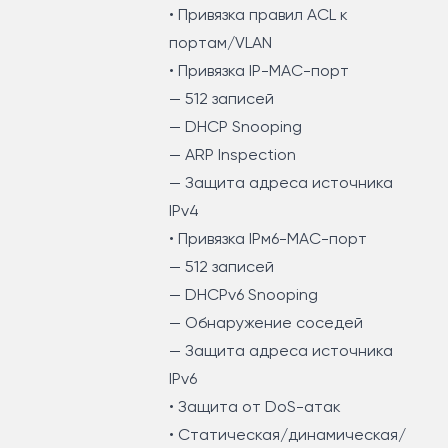
• Привязка правил ACL к
портам/VLAN
• Привязка IP-MAC-порт
— 512 записей
— DHCP Snooping
— ARP Inspection
— Защита адреса источника
IPv4
• Привязка IPм6-MAC-порт
— 512 записей
— DHCPv6 Snooping
— Обнаружение соседей
— Защита адреса источника
IPv6
• Защита от DoS-атак
• Статическая/динамическая/