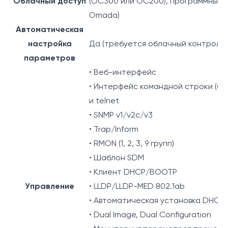
Облачный доступ
(OC300 или OC200), программный 
Omada)
Автоматическая
настройка
Да (требуется облачный контролл
параметров
• Веб-интерфейс
• Интерфейс командной строки (CLI
и telnet
• SNMP v1/v2c/v3
• Trap/Inform
• RMON (1, 2, 3, 9 групп)
• Шаблон SDM
• Клиент DHCP/BOOTP
Управление
• LLDP/LLDP-MED 802.1ab
• Автоматическая установка DHCP
• Dual Image, Dual Configuration