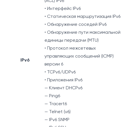
(ACL) IPv6
• Интерфейс IPv6
• Статическая маршрутизация IPv6
• Обнаружение соседей IPv6
• Обнаружение пути максимальной
единицы передачи (MTU)
• Протокол межсетевых
управляющих сообщений (ICMP)
IPv6
версии 6
• TCPv6/UDPv6
• Приложения IPv6
— Клиент DHCPv6
— Ping6
— Tracert6
— Telnet (v6)
— IPv6 SNMP