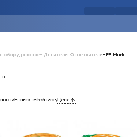
-
FP Mark
ое оборудование
-
Делители, Ответвители
ов
рности
Новинкам
Рейтингу
Цене