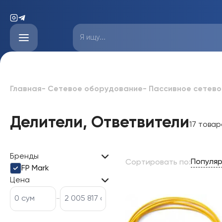
Главная
-
Сетевое оборудование
-
Пассивное сетев
Делители, Ответвители
17 товар
Бренды
Популя
Сортировать по
:
FP Mark
Цена
-