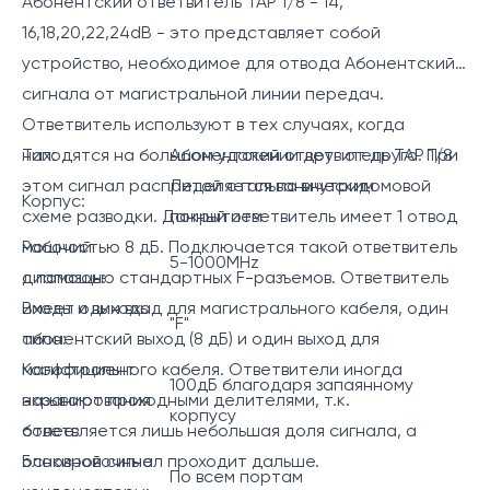
Абонентский ответвитель ТАР 1/8 - 14,
16,18,20,22,24dB - это представляет собой
устройство, необходимое для отвода Абонентский
сигнала от магистральной линии передач.
Ответвитель используют в тех случаях, когда
находятся на большом удалении друг от друга. При
Тип:
Абонентский ответвитель ТАР 1/8
этом сигнал распределяется по внутридомовой
Литой с гальваническим
Корпус:
схеме разводки. Данный ответвитель имеет 1 отвод
покрытием
мощностью 8 дБ. Подключается такой ответвитель
Рабочий
5-1000MHz
с помощью стандартных F-разъемов. Ответвитель
диапазон:
имеет один вход для магистрального кабеля, один
Входы и выходы
"F"
абонентский выход (8 дБ) и один выход для
типа:
магистрального кабеля. Ответвители иногда
Коэффициент
100дБ благодаря запаянному
называют проходными делителями, т.к.
экранирования
корпусу
ответвляется лишь небольшая доля сигнала, а
более:
основной сигнал проходит дальше.
Блокировочные
По всем портам