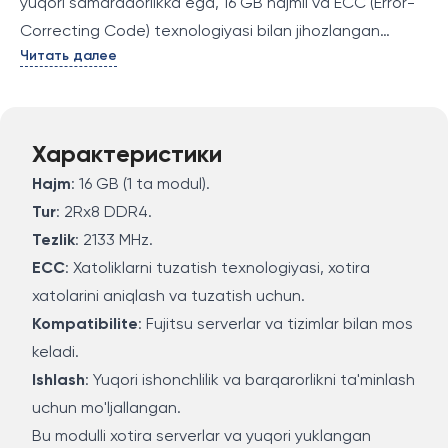
yuqori samaradorlikka ega, 16 GB hajmli va ECC (Error-
Correcting Code) texnologiyasi bilan jihozlangan
Читать далее
operativ xotira moduli. Asosiy xususiyatlari:
Характеристики
Hajm
: 16 GB (1 ta modul).
Tur
: 2Rx8 DDR4.
Tezlik
: 2133 MHz.
ECC
: Xatoliklarni tuzatish texnologiyasi, xotira
xatolarini aniqlash va tuzatish uchun.
Kompatibilite
: Fujitsu serverlar va tizimlar bilan mos
keladi.
Ishlash
: Yuqori ishonchlilik va barqarorlikni ta'minlash
uchun mo'ljallangan.
Bu modulli xotira serverlar va yuqori yuklangan