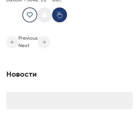
(S26361-F3842-E1) — bu
RAID kontrolleri
Previous
Next
Новости