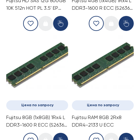
Fujitsu HD SAS 12G 600GB
Fujitsu 4GB (1x4GB) 1Rx4 L
10K 512n HOT PL 3.5' EP
DDR3-1600 R ECC (S26361-
(S26361-F5568-E160)
F3781-E514)
Цена по запросу
Цена по запросу
Fujitsu 8GB (1x8GB) 1Rx4 L
Fujitsu RAM 8GB 2Rx8
DDR3-1600 R ECC (S26361-
DDR4-2133 U ECC
F3781-E515)