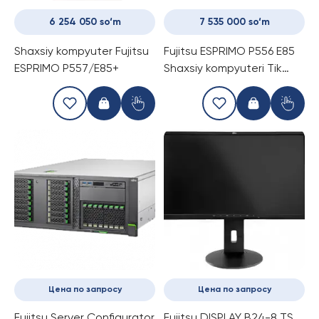
6 254 050 so‘m
7 535 000 so‘m
Shaxsiy kompyuter Fujitsu
Fujitsu ESPRIMO P556 E85
ESPRIMO P557/E85+
Shaxsiy kompyuteri Tik
holida
Цена по запросу
Цена по запросу
Fujitsu Server Configurator
Fujitsu DISPLAY B24-8 TS