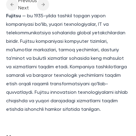
Previous
Next
Fujitsu
— bu 1935-yilda tashkil topgan yapon
kompaniyasi bo‘lib, yuqori texnologiyalar, IT va
telekommunikatsiya sohalarida global yetakchilardan
biridir. Fujitsu kompaniyasi kompyuter tizimlari,
ma'lumotlar markazlari, tarmoq yechimlari, dasturiy
ta'minot va bulutli xizmatlar sohasida keng mahsulot
va xizmatlarni taqdim etadi. Kompaniya tashkilotlarga
samarali va barqaror texnologik yechimlarni taqdim
etish orqali raqamli transformatsiyani qo‘llab-
quvvatlaydi. Fujitsu innovatsion texnologiyalarni ishlab
chiqishda va yuqori darajadagi xizmatlarni taqdim
etishda ishonchli hamkor sifatida tanilgan.