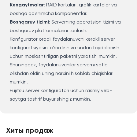
Kengaytmalar
: RAID kartalari, grafik kartalar va
boshqa qo'shimcha komponentlar.
Boshqaruv tizimi
: Serverning operatsion tizimi va
boshqaruv platformalarini tanlash.
Konfigurator orqali foydalanuvchi kerakli server
konfiguratsiyasini o'rnatish va undan foydalanish
uchun moslashtirilgan paketni yaratishi mumkin.
Shuningdek, foydalanuvchilar serverni sotib
olishdan oldin uning narxini hisoblab chiqishlari
mumkin.
Fujitsu server konfiguratori uchun rasmiy veb-
saytga tashrif buyurishingiz mumkin.
Хиты продаж