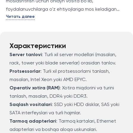
moslashtirish uchun onlayn vosita bo'lib,
foydalanuvchilarga o'z ehtiyojlariga mos keladigan
Читать далее
serverlarni yaratishga yordam beradi. Bu konfigurator
serverlarni tanlash, qismlarni moslashtirish va kerakli
texnik xususiyatlarni ko'rsatishga imkon beradi.
Quyidagi imkoniyatlar mavjud:
Характеристики
Server tanlovi
: Turli xil server modellari (masalan,
rack, tower yoki blade serverlar) orasidan tanlov.
Protsessorlar
: Turli xil protsessorlarni tanlash,
masalan, Intel Xeon yoki AMD EPYC.
Operativ xotira (RAM)
: Xotira miqdorini va turini
tanlash, masalan, DDR4 yoki DDR3.
Saqlash vositalari
: SSD yoki HDD disklar, SAS yoki
SATA interfeyslari va turli hajmlar.
Tarmoq adapterlari
: Tarmoq kartalari, Ethernet
adapterlari va boshqa aloqa uskunalari.