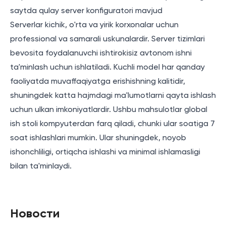
saytda qulay server konfiguratori mavjud
Serverlar kichik, o'rta va yirik korxonalar uchun
professional va samarali uskunalardir. Server tizimlari
bevosita foydalanuvchi ishtirokisiz avtonom ishni
ta'minlash uchun ishlatiladi. Kuchli model har qanday
faoliyatda muvaffaqiyatga erishishning kalitidir,
shuningdek katta hajmdagi ma'lumotlarni qayta ishlash
uchun ulkan imkoniyatlardir. Ushbu mahsulotlar global
ish stoli kompyuterdan farq qiladi, chunki ular soatiga 7
soat ishlashlari mumkin. Ular shuningdek, noyob
ishonchliligi, ortiqcha ishlashi va minimal ishlamasligi
bilan ta'minlaydi.
Новости