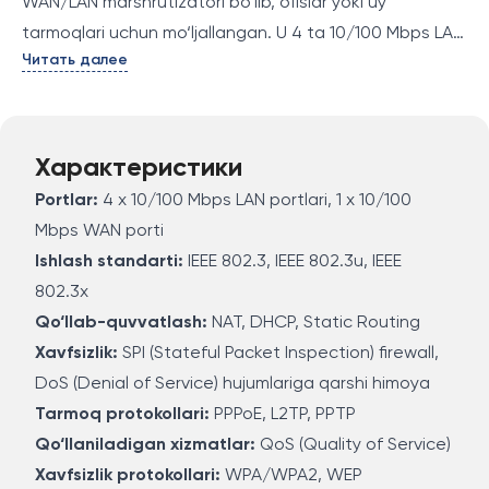
WAN/LAN marshrutizatori bo‘lib, ofislar yoki uy
tarmoqlari uchun mo‘ljallangan. U 4 ta 10/100 Mbps LAN
Читать далее
porti va 1 ta 10/100 Mbps WAN portiga ega bo‘lib,
internet aloqasini tarmoqdagi bir nechta qurilmalarga
taqdim etadi. TL-R860 marshrutizatori
foydalanuvchilarga tarmoqni oson boshqarish
Характеристики
imkoniyatini beradi va xavfsizlikni ta'minlaydigan ko‘plab
Portlar:
4 x 10/100 Mbps LAN portlari, 1 x 10/100
xususiyatlarga ega. Bu qurilma Internetni tezkor
Mbps WAN porti
ulanishni ta'minlash, tarmoqdagi qurilmalarga IP
Ishlash standarti:
IEEE 802.3, IEEE 802.3u, IEEE
manzillarini taqdim etish, va xavfsizlikni saqlash uchun
802.3x
mo‘ljallangan.
Qo‘llab-quvvatlash:
NAT, DHCP, Static Routing
Xavfsizlik:
SPI (Stateful Packet Inspection) firewall,
DoS (Denial of Service) hujumlariga qarshi himoya
Tarmoq protokollari:
PPPoE, L2TP, PPTP
Qo‘llaniladigan xizmatlar:
QoS (Quality of Service)
Xavfsizlik protokollari:
WPA/WPA2, WEP