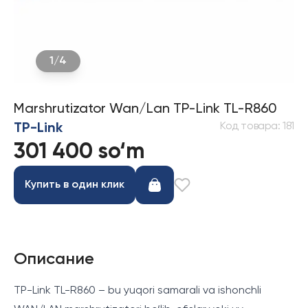
1
/
4
Marshrutizator Wan/Lan TP-Link TL-R860
Код товара
:
181
TP-Link
301 400 so‘m
Купить в один клик
Описание
TP-Link TL-R860 – bu yuqori samarali va ishonchli