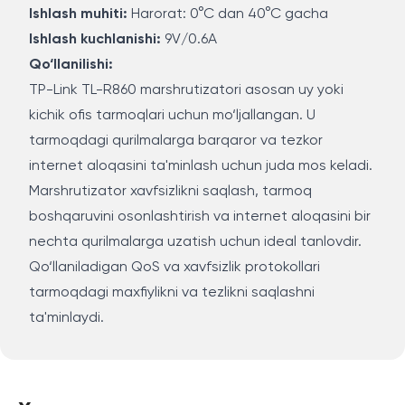
Ishlash muhiti:
Harorat: 0°C dan 40°C gacha
Ishlash kuchlanishi:
9V/0.6A
Qo‘llanilishi:
TP-Link TL-R860 marshrutizatori asosan uy yoki
kichik ofis tarmoqlari uchun mo‘ljallangan. U
tarmoqdagi qurilmalarga barqaror va tezkor
internet aloqasini ta'minlash uchun juda mos keladi.
Marshrutizator xavfsizlikni saqlash, tarmoq
boshqaruvini osonlashtirish va internet aloqasini bir
nechta qurilmalarga uzatish uchun ideal tanlovdir.
Qo‘llaniladigan QoS va xavfsizlik protokollari
tarmoqdagi maxfiylikni va tezlikni saqlashni
ta'minlaydi.