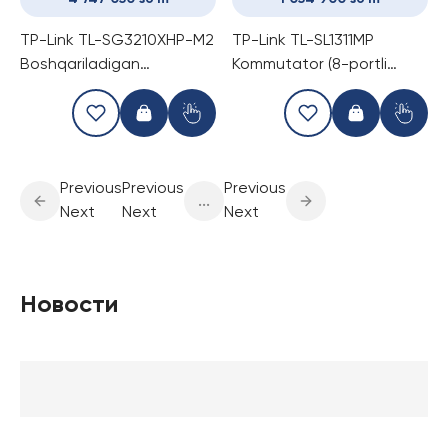
TP-Link TL-SG3210XHP-M2
TP-Link TL-SL1311MP
Boshqariladigan
Kommutator (8-portli
Kommutator (PoE Switch)
switch)
Previous
Previous
Previous
...
Next
Next
Next
Новости