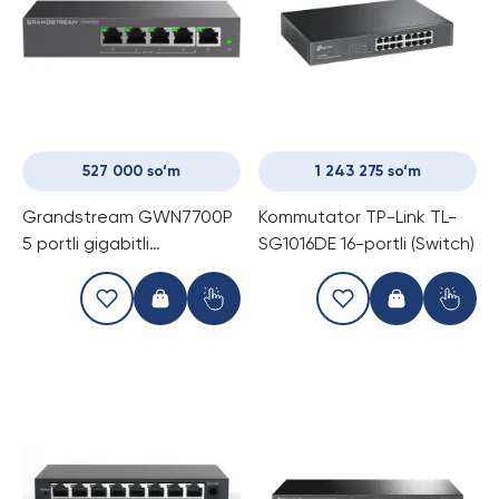
527 000 so‘m
1 243 275 so‘m
Grandstream GWN7700P
Kommutator TP-Link TL-
5 portli gigabitli
SG1016DE 16-portli (Switch)
kommutator