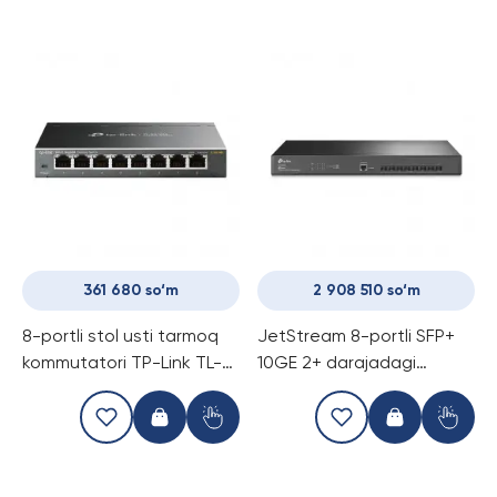
361 680 so‘m
2 908 510 so‘m
8-portli stol usti tarmoq
JetStream 8-portli SFP+
kommutatori TP-Link TL-
10GE 2+ darajadagi
SG108S
boshqariladigan
kommutator TP-Link TL-
SX3008F