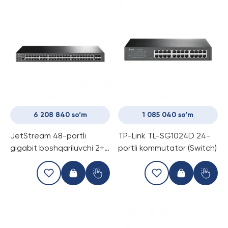
6 208 840 so‘m
1 085 040 so‘m
JetStream 48-portli
TP-Link TL-SG1024D 24-
gigabit boshqariluvchi 2+
portli kommutator (Switch)
darajali kommutator 4 ta
SFP+ 10 Gbit/s slot bilan
TP-Link TL-SG3452X