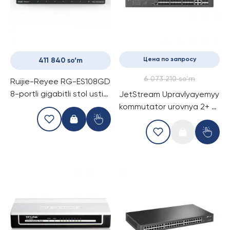
Цена по запросу
411 840 so‘m
6 073 210 so‘m
Ruijie-Reyee RG-ES108GD
8-portli gigabitli stol usti
JetStream Upravlyayemyy
kommutatori
kommutator urovnya 2+ s
20 gigabitnymi portami
SFP, 4 portami SFP+ i 4
kombinirovannymi portami
SFP/RJ45 TP-Link TL-
SG3428XF