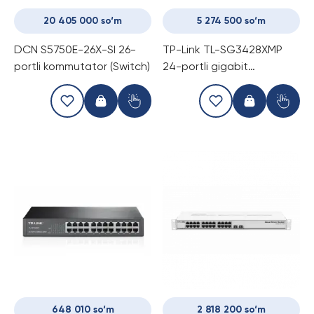
20 405 000 so‘m
5 274 500 so‘m
DCN S5750E-26X-SI 26-
TP-Link TL-SG3428XMP
portli kommutator (Switch)
24-portli gigabit
boshqariladigan PoE
kommutator (Switch)
648 010 so‘m
2 818 200 so‘m