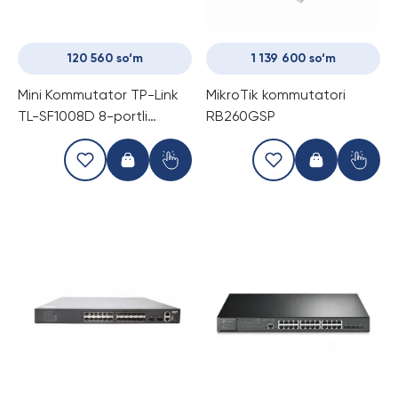
120 560 so‘m
1 139 600 so‘m
Mini Kommutator TP-Link
MikroTik kommutatori
TL-SF1008D 8-portli
RB260GSP
(Switch)