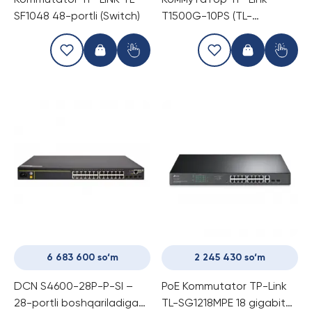
Kommutator TP-LINK TL-
Коммутатор TP-Link
SF1048 48-portli (Switch)
T1500G-10PS (TL-
SG2210P) (Switch)
6 683 600 so‘m
2 245 430 so‘m
DCN S4600-28P-P-SI –
PoE Kommutator TP-Link
28-portli boshqariladigan
TL-SG1218MPE 18 gigabit