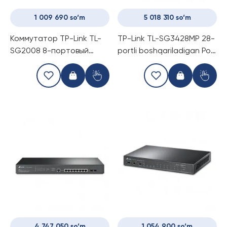
1 009 690 so‘m
5 018 310 so‘m
Коммутатор TP-Link TL-
TP-Link TL-SG3428MP 28-
SG2008 8-портовый
portli boshqariladigan PoE
(Switch)
switch
4 747 050 so‘m
1 054 900 so‘m