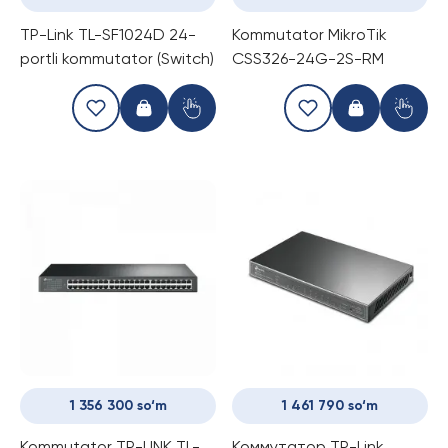
TP-Link TL-SF1024D 24-
Kommutator MikroTik
portli kommutator (Switch)
CSS326-24G-2S-RM
1 356 300 so‘m
1 461 790 so‘m