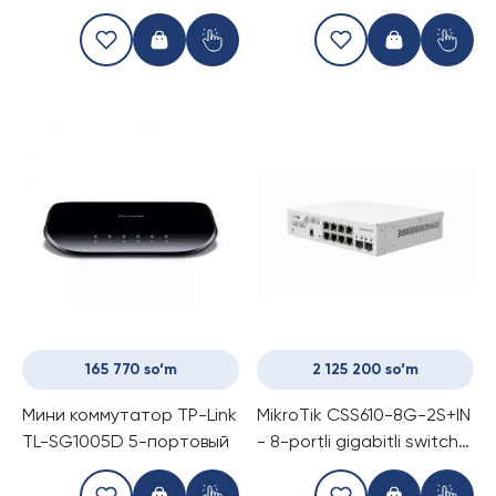
kommutator
RJ45 porti (16 port PoE+)
va 2 kombinatsiyalangan
gigabit RJ45/SFP portlari
bilan
165 770 so‘m
2 125 200 so‘m
Мини коммутатор TP-Link
MikroTik CSS610-8G-2S+IN
TL-SG1005D 5-портовый
- 8-portli gigabitli switch
va 2 SFP+ porti bilan