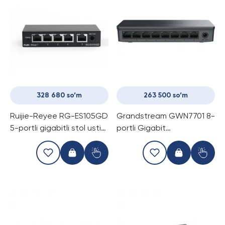
328 680 so‘m
263 500 so‘m
Ruijie-Reyee RG-ES105GD
Grandstream GWN7701 8-
5-portli gigabitli stol usti
portli Gigabit
kommutatori
boshqarilmaydigan
tarmoq kommutatori