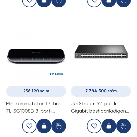
256 190 so‘m
7 384 300 so‘m
Mini kommutator TP-Link
JetStream 52-portli
TL-SG1008D 8-portli
Gigabit boshqariladigan
(Switch)
2+ darajali kommutator,
48 ta PoE+ porti bilan TP-
Link TL-SG3452P