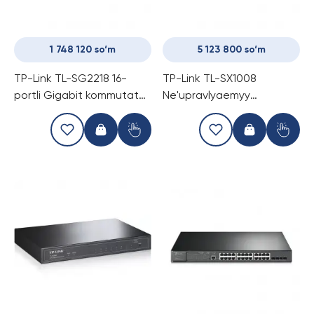
1 748 120 so‘m
5 123 800 so‘m
TP-Link TL-SG2218 16-
TP-Link TL-SX1008
portli Gigabit kommutator
Ne'upravlyaemyy
(Switch)
Gigabitnyy Kommutator