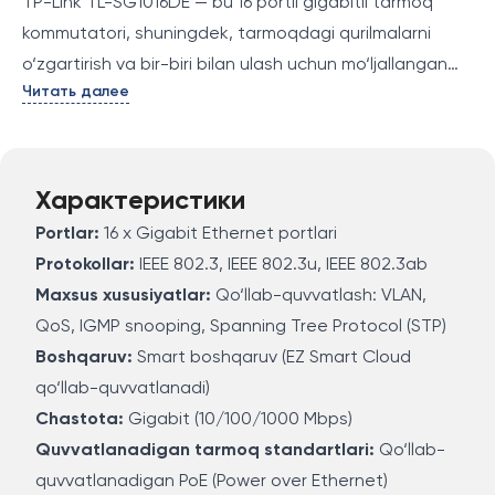
TP-Link TL-SG1016DE — bu 16 portli gigabitli tarmoq
kommutatori, shuningdek, tarmoqdagi qurilmalarni
o‘zgartirish va bir-biri bilan ulash uchun mo‘ljallangan
Читать далее
qurilma. U yuqori tezlikda va ishonchli tarmoq ulanishini
ta'minlaydi, gigabit Ethernet portlari orqali
kompyuterlar, serverlar va boshqa qurilmalarni
tarmoqqa ulash imkonini beradi. TL-SG1016DE yuqori
Характеристики
quvvatli tarmoqlar uchun ishlatilishi mumkin, ko‘p
Portlar:
16 x Gigabit Ethernet portlari
qurilmali tarmoqlar uchun mos keladi va TP-Link'in EZ
Protokollar:
IEEE 802.3, IEEE 802.3u, IEEE 802.3ab
Smart Cloud tekshirish xususiyatiga ega.
Maxsus xususiyatlar:
Qo‘llab-quvvatlash: VLAN,
QoS, IGMP snooping, Spanning Tree Protocol (STP)
Boshqaruv:
Smart boshqaruv (EZ Smart Cloud
qo‘llab-quvvatlanadi)
Chastota:
Gigabit (10/100/1000 Mbps)
Quvvatlanadigan tarmoq standartlari:
Qo‘llab-
quvvatlanadigan PoE (Power over Ethernet)