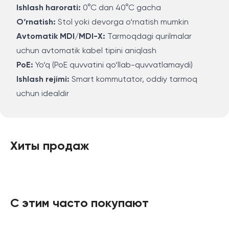
Ishlash harorati:
0°C dan 40°C gacha
O‘rnatish:
Stol yoki devorga o‘rnatish mumkin
Avtomatik MDI/MDI-X:
Tarmoqdagi qurilmalar
uchun avtomatik kabel tipini aniqlash
PoE:
Yo‘q (PoE quvvatini qo‘llab-quvvatlamaydi)
Ishlash rejimi:
Smart kommutator, oddiy tarmoq
uchun idealdir
Хиты продаж
С этим часто покупают