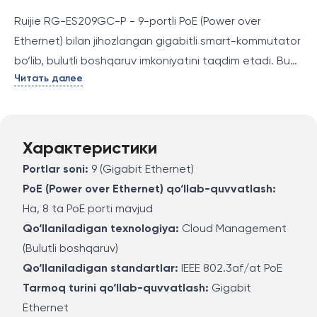
Ruijie RG-ES209GC-P - 9-portli PoE (Power over
Ethernet) bilan jihozlangan gigabitli smart-kommutator
bo‘lib, bulutli boshqaruv imkoniyatini taqdim etadi. Bu
Читать далее
qurilma tarmoqni boshqarish va tarmoq xavfsizligini
ta’minlash uchun yuqori samarali vositadir. PoE
texnologiyasi tarmoq qurilmalarini, masalan, IP
kameralar yoki Wi-Fi nuqtalarini faqat bitta Ethernet
Характеристики
kabeli orqali energiya va ma’lumotlar bilan
Portlar soni:
9 (Gigabit Ethernet)
ta’minlashga imkon beradi. Bulutli boshqaruv orqali
PoE (Power over Ethernet) qo‘llab-quvvatlash:
tarmoq monitoringini amalga oshirish, sozlashlarni
Ha, 8 ta PoE porti mavjud
soddalashtirish va masofaviy boshqaruvni amalga
Qo‘llaniladigan texnologiya:
Cloud Management
oshirish mumkin.
(Bulutli boshqaruv)
Qo‘llaniladigan standartlar:
IEEE 802.3af/at PoE
Tarmoq turini qo‘llab-quvvatlash:
Gigabit
Ethernet