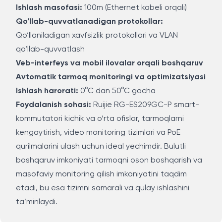
Ishlash masofasi:
100m (Ethernet kabeli orqali)
Qo‘llab-quvvatlanadigan protokollar:
Qo‘llaniladigan xavfsizlik protokollari va VLAN
qo‘llab-quvvatlash
Veb-interfeys va mobil ilovalar orqali boshqaruv
Avtomatik tarmoq monitoringi va optimizatsiyasi
Ishlash harorati:
0°C dan 50°C gacha
Foydalanish sohasi:
Ruijie RG-ES209GC-P smart-
kommutatori kichik va o‘rta ofislar, tarmoqlarni
kengaytirish, video monitoring tizimlari va PoE
qurilmalarini ulash uchun ideal yechimdir. Bulutli
boshqaruv imkoniyati tarmoqni oson boshqarish va
masofaviy monitoring qilish imkoniyatini taqdim
etadi, bu esa tizimni samarali va qulay ishlashini
ta’minlaydi.