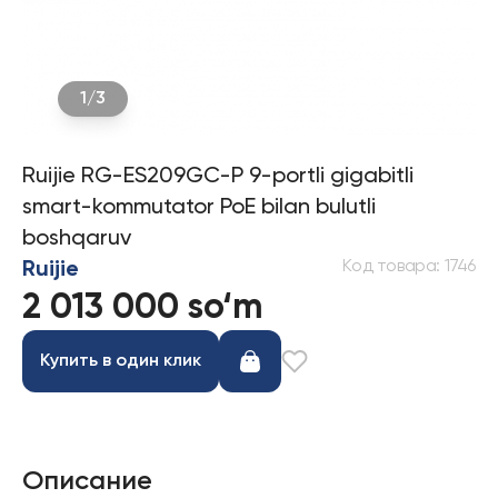
1
/
3
Ruijie RG-ES209GC-P 9-portli gigabitli
smart-kommutator PoE bilan bulutli
boshqaruv
Код товара
:
1746
Ruijie
2 013 000 so‘m
Купить в один клик
Описание