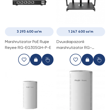
3 293 400 so‘m
1 247 400 so‘m
Marshrutizator PoE Ruijie
Dvuхdiapazonli
Reyee RG-EG305GH-P-E
marshrutizator RG-
EW3000GX PRO 3000M
Wi-Fi 6