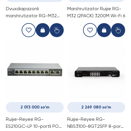
Dvuхdiapazonli
Marshrutizator Ruijie RG-
marshrutizator RG-M32
M32 (2PACK) 3200M Wi-Fi 6
PRO 3200M Wi-Fi 6
2 013 000 so‘m
2 269 080 so‘m
Ruijie-Reyee RG-
Ruijie-Reyee RG-
ES210GC-LP 10-portli POE
NBS3100-8GT2SFP 8-portli