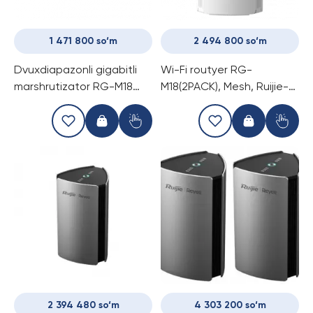
1 471 800 so‘m
2 494 800 so‘m
Dvuхdiapazonli gigabitli
Wi-Fi routyer RG-
marshrutizator RG-M18
M18(2PACK), Mesh, Ruijie-
PRO 1800M Wi-Fi 6
Reyee
2 394 480 so‘m
4 303 200 so‘m