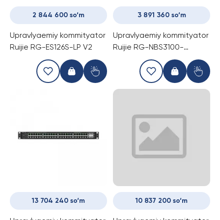
2 844 600 so‘m
3 891 360 so‘m
Upravlyaemiy kommityator
Upravlyaemiy kommityator
Ruijie RG-ES126S-LP V2
Ruijie RG-NBS3100-
8GT2SFP-P
13 704 240 so‘m
10 837 200 so‘m