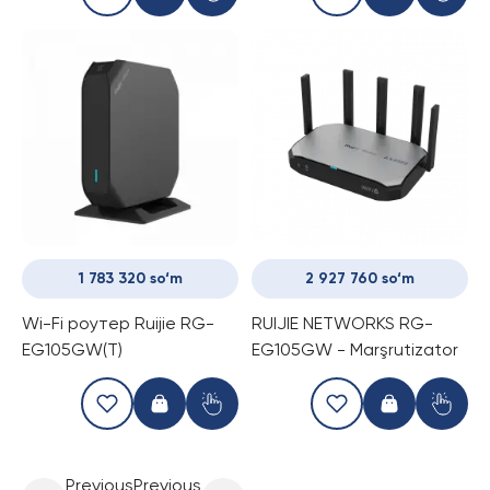
1 783 320 so‘m
2 927 760 so‘m
Wi-Fi роутер Ruijie RG-
RUIJIE NETWORKS RG-
EG105GW(T)
EG105GW - Marşrutizator
Previous
Previous