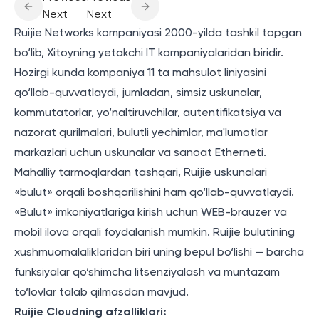
Next
Next
Ruijie Networks kompaniyasi 2000-yilda tashkil topgan
bo‘lib, Xitoyning yetakchi IT kompaniyalaridan biridir.
Hozirgi kunda kompaniya 11 ta mahsulot liniyasini
qo‘llab-quvvatlaydi, jumladan, simsiz uskunalar,
kommutatorlar, yo‘naltiruvchilar, autentifikatsiya va
nazorat qurilmalari, bulutli yechimlar, ma'lumotlar
markazlari uchun uskunalar va sanoat Etherneti.
Mahalliy tarmoqlardan tashqari, Ruijie uskunalari
«bulut» orqali boshqarilishini ham qo‘llab-quvvatlaydi.
«Bulut» imkoniyatlariga kirish uchun WEB-brauzer va
mobil ilova orqali foydalanish mumkin. Ruijie bulutining
xushmuomalaliklaridan biri uning bepul bo‘lishi — barcha
funksiyalar qo‘shimcha litsenziyalash va muntazam
to‘lovlar talab qilmasdan mavjud.
Ruijie Cloudning afzalliklari: