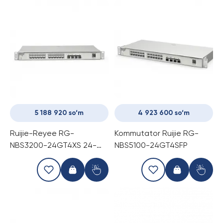
5 188 920 so‘m
4 923 600 so‘m
Ruijie-Reyee RG-
Kommutator Ruijie RG-
NBS3200-24GT4XS 24-
NBS5100-24GT4SFP
портовый гигабитный
управляемый коммутатор