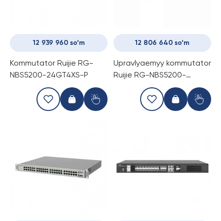
12 939 960 so‘m
12 806 640 so‘m
Kommutator Ruijie RG-
Upravlyaemyy kommutator
NBS5200-24GT4XS-P
Ruijie RG-NBS5200-
24SFP/8GT4XS