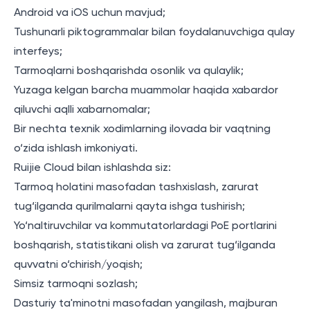
Android va iOS uchun mavjud;
Tushunarli piktogrammalar bilan foydalanuvchiga qulay
interfeys;
Tarmoqlarni boshqarishda osonlik va qulaylik;
Yuzaga kelgan barcha muammolar haqida xabardor
qiluvchi aqlli xabarnomalar;
Bir nechta texnik xodimlarning ilovada bir vaqtning
o‘zida ishlash imkoniyati.
Ruijie Cloud bilan ishlashda siz:
Tarmoq holatini masofadan tashxislash, zarurat
tug‘ilganda qurilmalarni qayta ishga tushirish;
Yo‘naltiruvchilar va kommutatorlardagi PoE portlarini
boshqarish, statistikani olish va zarurat tug‘ilganda
quvvatni o‘chirish/yoqish;
Simsiz tarmoqni sozlash;
Dasturiy ta'minotni masofadan yangilash, majburan