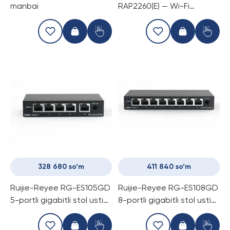
manbai
RAP2260(E) — Wi-Fi
nuqtasi
328 680 so‘m
411 840 so‘m
Ruijie-Reyee RG-ES105GD
Ruijie-Reyee RG-ES108GD
5-portli gigabitli stol usti
8-portli gigabitli stol usti
kommutatori
kommutatori