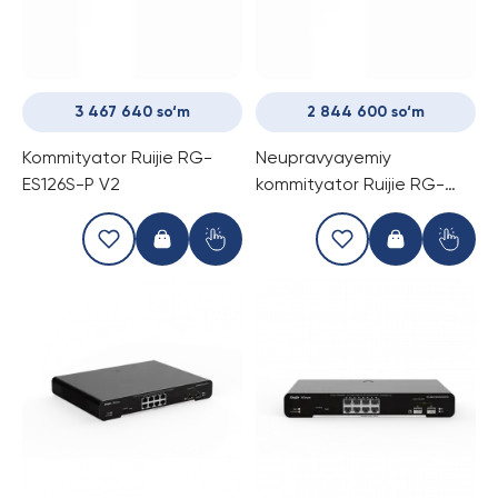
3 467 640 so‘m
2 844 600 so‘m
Kommityator Ruijie RG-
Neupravyayemiy
ES126S-P V2
kommityator Ruijie RG-
ES126S-LP V2