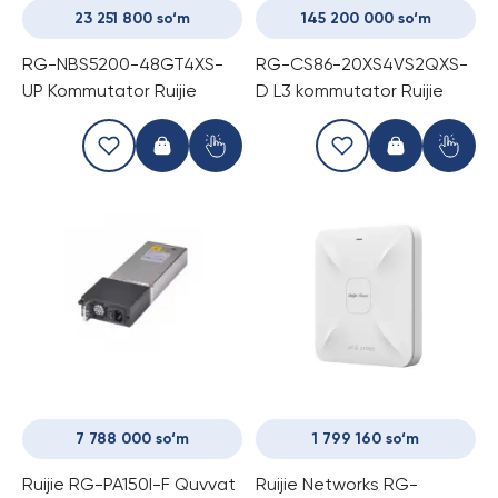
23 251 800 so‘m
145 200 000 so‘m
RG-NBS5200-48GT4XS-
RG-CS86-20XS4VS2QXS-
UP Kommutator Ruijie
D L3 kommutator Ruijie
7 788 000 so‘m
1 799 160 so‘m
Ruijie RG-PA150I-F Quvvat
Ruijie Networks RG-