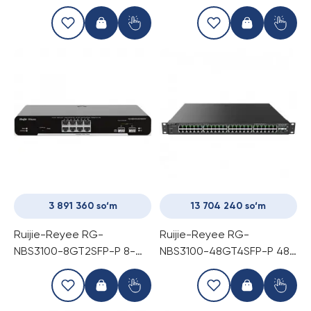
gigabitli boshqariladigan
gigabitli boshqariladigan
kommutator
kommutator
3 891 360 so‘m
13 704 240 so‘m
Ruijie-Reyee RG-
Ruijie-Reyee RG-
NBS3100-8GT2SFP-P 8-
NBS3100-48GT4SFP-P 48-
portli POE gigabit
portli POE gigabitli
boshqariladigan
boshqariladigan
kommutator
kommutator