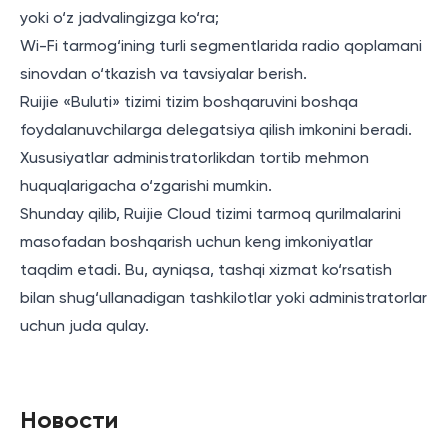
yoki o‘z jadvalingizga ko‘ra;
Wi-Fi tarmog‘ining turli segmentlarida radio qoplamani
sinovdan o‘tkazish va tavsiyalar berish.
Ruijie «Buluti» tizimi tizim boshqaruvini boshqa
foydalanuvchilarga delegatsiya qilish imkonini beradi.
Xususiyatlar administratorlikdan tortib mehmon
huquqlarigacha o‘zgarishi mumkin.
Shunday qilib, Ruijie Cloud tizimi tarmoq qurilmalarini
masofadan boshqarish uchun keng imkoniyatlar
taqdim etadi. Bu, ayniqsa, tashqi xizmat ko‘rsatish
bilan shug‘ullanadigan tashkilotlar yoki administratorlar
uchun juda qulay.
Новости