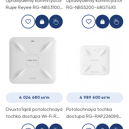
Upravlyaemiy kommityator
Upravlyaemiy kommityator
Ruijie Reyee RG-NBS3100-
RG-NBS5200-48GT4XS
48GT4SFP-P
4 024 680 so‘m
4 989 600 so‘m
Dvuxto'lqinli potolochnaya
Potolochnaya tochka
tochka dostupa Wi-Fi RG-
dostupa RG-RAP2260(H)
RAP2260(E)
Reyee Wi-Fi