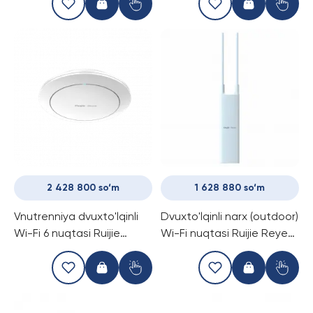
2 428 800 so‘m
1 628 880 so‘m
Vnutrenniya dvuxto'lqinli
Dvuxto'lqinli narx (outdoor)
Wi-Fi 6 nuqtasi Ruijie
Wi-Fi nuqtasi Ruijie Reyee
Reyee RG-RAP2266
RG-RAP52-OD