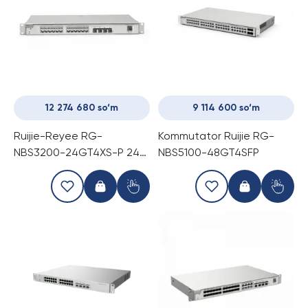
12 274 680 so‘m
9 114 600 so‘m
Ruijie-Reyee RG-
Kommutator Ruijie RG-
NBS3200-24GT4XS-P 24-
NBS5100-48GT4SFP
portli POE gigabitli
boshqariladigan
kommutator