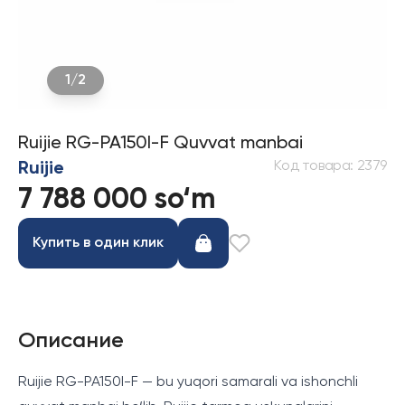
1
/
2
Ruijie RG-PA150I-F Quvvat manbai
Код товара
:
2379
Ruijie
7 788 000 so‘m
Купить в один клик
Описание
Ruijie RG-PA150I-F — bu yuqori samarali va ishonchli