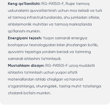
Keng qo‘llanilishi:
RG-PA150I-F, Ruijie tarmoq
uskunalarini quvvatlantirish uchun mos keladi va turli
xil tarmoq infrastrukturalarida, shu jumladan ofislar,
ishbilarmonlik muhitlari va tarmoq markazlarida
qo‘llanishi mumkin.
Energiyani tejash:
Yuqori samarali energiya
boshqaruvi texnologiyalari bilan jihozlangan bo‘lib,
quvvatni tejashga yordam beradi va tizimning
samarali ishlashini ta'minlaydi.
Mustahkam dizayn:
RG-PA150I-F uzoq muddatli
ishlashni ta'minlash uchun yuqori sifatli
materiallardan ishlab chiqilgan va harorat
o‘zgarishlariga, shuningdek, tashqi muhit ta'sirlariga
chidamli bo‘lishi mumkin.