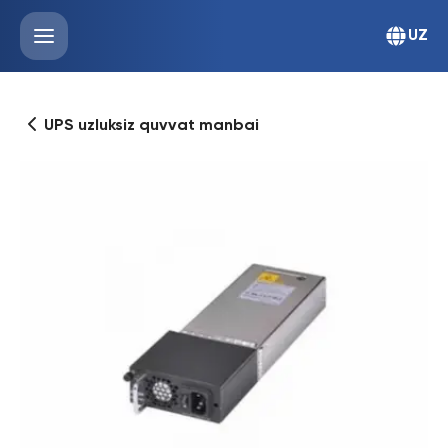
UZ
UPS uzluksiz quvvat manbai