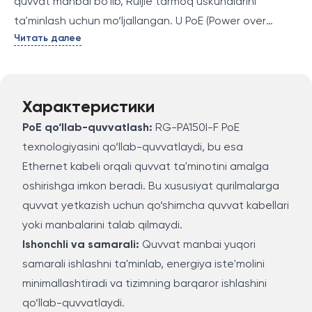
quvvat manbai bo‘lib, Ruijie tarmoq uskunalarini
ta'minlash uchun mo‘ljallangan. U PoE (Power over
Читать далее
Ethernet) texnologiyasini qo‘llab-quvvatlaydi va
tarmoq qurilmalariga Ethernet kabeli orqali quvvat
yetkazib beradi. RG-PA150I-F mustahkam dizaynga
ega va uzoq muddatli ishlashni ta'minlaydi, shu bilan
Характеристики
birga yuqori samarali energiya ta'minotini taqdim etadi.
PoE qo‘llab-quvvatlash:
RG-PA150I-F PoE
texnologiyasini qo‘llab-quvvatlaydi, bu esa
Ethernet kabeli orqali quvvat ta'minotini amalga
oshirishga imkon beradi. Bu xususiyat qurilmalarga
quvvat yetkazish uchun qo‘shimcha quvvat kabellari
yoki manbalarini talab qilmaydi.
Ishonchli va samarali:
Quvvat manbai yuqori
samarali ishlashni ta'minlab, energiya iste'molini
minimallashtiradi va tizimning barqaror ishlashini
qo‘llab-quvvatlaydi.