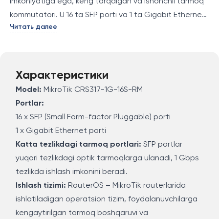
imkoniyatiga ega, keng tarqalgan va ishonchli tarmoq
kommutatori. U 16 ta SFP porti va 1 ta Gigabit Ethernet
Читать далее
porti bilan jihozlangan, bu esa uni katta miqdordagi
tarmoq qurilmalarini ulash uchun ideal yechim qiladi.
CRS317-1G-16S-RM juda mos keladigan tarmoq
infrastrukturasini tashkil etishda, shuningdek, ma'lumot
Характеристики
markazlarida va tarmoq boshqaruvida ishlatilishi
Model:
MikroTik CRS317-1G-16S-RM
mumkin.
Portlar:
16 x SFP (Small Form-factor Pluggable) porti
1 x Gigabit Ethernet porti
Katta tezlikdagi tarmoq portlari:
SFP portlar
yuqori tezlikdagi optik tarmoqlarga ulanadi, 1 Gbps
tezlikda ishlash imkonini beradi.
Ishlash tizimi:
RouterOS – MikroTik routerlarida
ishlatiladigan operatsion tizim, foydalanuvchilarga
kengaytirilgan tarmoq boshqaruvi va