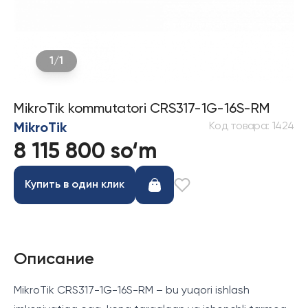
1
/
1
MikroTik kommutatori CRS317-1G-16S-RM
Код товара
:
1424
MikroTik
8 115 800 so‘m
Купить в один клик
Описание
MikroTik CRS317-1G-16S-RM – bu yuqori ishlash