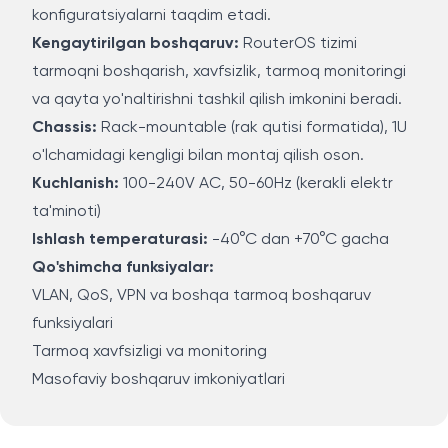
konfiguratsiyalarni taqdim etadi.
Kengaytirilgan boshqaruv:
RouterOS tizimi
tarmoqni boshqarish, xavfsizlik, tarmoq monitoringi
va qayta yo'naltirishni tashkil qilish imkonini beradi.
Chassis:
Rack-mountable (rak qutisi formatida), 1U
o'lchamidagi kengligi bilan montaj qilish oson.
Kuchlanish:
100-240V AC, 50-60Hz (kerakli elektr
ta'minoti)
Ishlash temperaturasi:
-40°C dan +70°C gacha
Qo'shimcha funksiyalar:
VLAN, QoS, VPN va boshqa tarmoq boshqaruv
funksiyalari
Tarmoq xavfsizligi va monitoring
Masofaviy boshqaruv imkoniyatlari