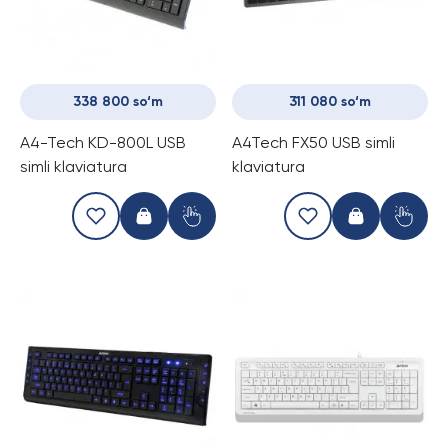
338 800 so‘m
311 080 so‘m
A4-Tech KD-800L USB
A4Tech FX50 USB simli
simli klaviatura
klaviatura