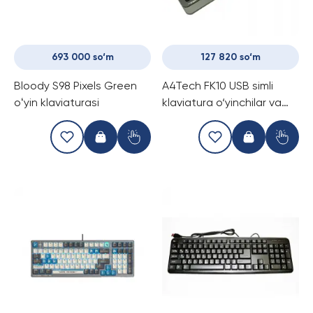
693 000 so‘m
127 820 so‘m
Bloody S98 Pixels Green
A4Tech FK10 USB simli
oʻyin klaviaturasi
klaviatura o‘yinchilar va
ofis foydalanuvchilari
uchun qulay va ishonchli
variantdir