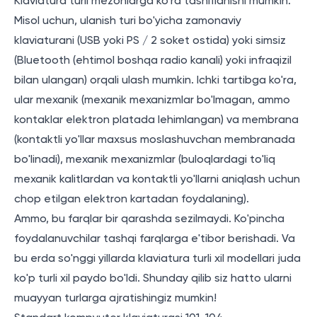
Klaviatura turli mezonlarga ko'ra tasniflanishi mumkin.
Misol uchun, ulanish turi bo'yicha zamonaviy
klaviaturani (USB yoki PS / 2 soket ostida) yoki simsiz
(Bluetooth (ehtimol boshqa radio kanali) yoki infraqizil
bilan ulangan) orqali ulash mumkin. Ichki tartibga ko'ra,
ular mexanik (mexanik mexanizmlar bo'lmagan, ammo
kontaklar elektron platada lehimlangan) va membrana
(kontaktli yo'llar maxsus moslashuvchan membranada
bo'linadi), mexanik mexanizmlar (buloqlardagi to'liq
mexanik kalitlardan va kontaktli yo'llarni aniqlash uchun
chop etilgan elektron kartadan foydalaning).
Ammo, bu farqlar bir qarashda sezilmaydi. Ko'pincha
foydalanuvchilar tashqi farqlarga e'tibor berishadi. Va
bu erda so'nggi yillarda klaviatura turli xil modellari juda
ko'p turli xil paydo bo'ldi. Shunday qilib siz hatto ularni
muayyan turlarga ajratishingiz mumkin!