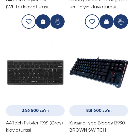
A4Tech Fstyler FX61
Bloody B500N Blazing USB
(White) klaviaturasi
simli o‘yin klaviaturasi
mexanik-membranali
switchlar bilan
346 500 so‘m
831 600 so‘m
A4Tech Fstyler FX61 (Grey)
Клавиатура Bloody B930
klaviaturasi
BROWN SWITCH