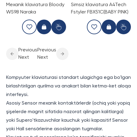
Mexanik klaviatura Bloody
Simsiz klaviatura A4Tech
WS98 Naraka
Fstyler FBX51C(BABY PINK)
Previous
Previous
Next
Next
Kompyuter klaviaturasi standart ulagichga ega bo'lgan
birlashtirilgan qurilma va anakart bilan ketma-ket aloqa
interfeysi.
Asosiy Sensor mexanik kontaktörlerdir (ochiq yoki yopiq
şişelerde magnit sifatida nazorat qilingan kalitlarga)
yoki Supero'tkazuvchilar kauchuk yoki kapasitif Sensor
yoki Hall sensörlerine asoslangan tugmalar.