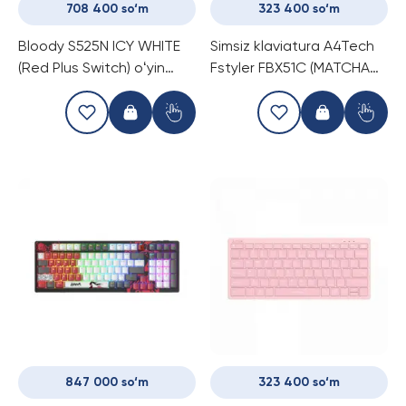
708 400 so‘m
323 400 so‘m
Bloody S525N ICY WHITE
Simsiz klaviatura A4Tech
(Red Plus Switch) oʻyin
Fstyler FBX51C (MATCHA
klaviaturasi
GREEN)
847 000 so‘m
323 400 so‘m