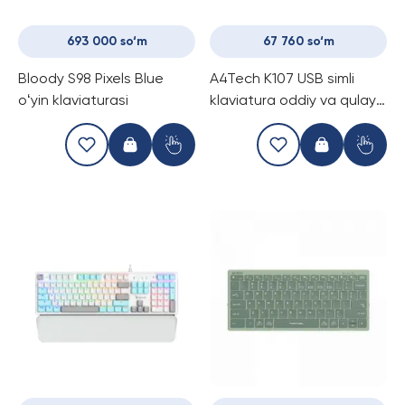
693 000 so‘m
67 760 so‘m
Bloody S98 Pixels Blue
A4Tech K107 USB simli
oʻyin klaviaturasi
klaviatura oddiy va qulay
dizayni bilan