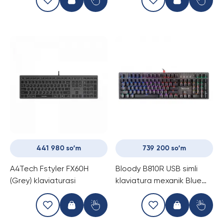
441 980 so‘m
739 200 so‘m
A4Tech Fstyler FX60H
Bloody B810R USB simli
(Grey) klaviaturasi
klaviatura mexanik Blue
SWITCH