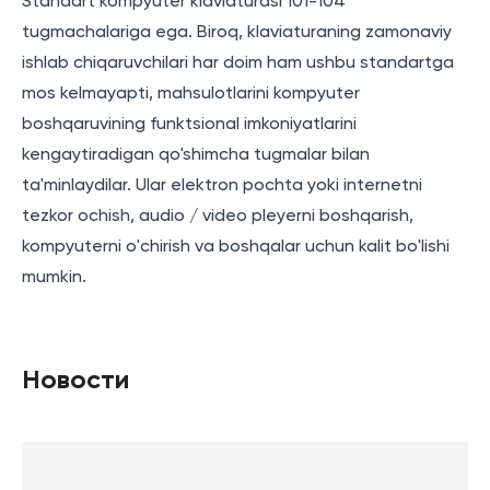
Standart kompyuter klaviaturasi 101-104
tugmachalariga ega. Biroq, klaviaturaning zamonaviy
ishlab chiqaruvchilari har doim ham ushbu standartga
mos kelmayapti, mahsulotlarini kompyuter
boshqaruvining funktsional imkoniyatlarini
kengaytiradigan qo'shimcha tugmalar bilan
ta'minlaydilar. Ular elektron pochta yoki internetni
tezkor ochish, audio / video pleyerni boshqarish,
kompyuterni o'chirish va boshqalar uchun kalit bo'lishi
mumkin.
Новости