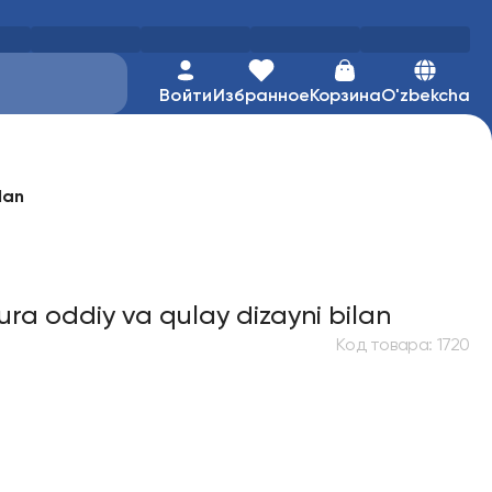
Войти
Избранное
Корзина
O'zbekcha
lan
ura oddiy va qulay dizayni bilan
Код товара
:
1720