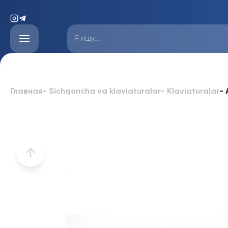
-
Главная
-
Sichqoncha va klaviaturalar
-
Klaviaturalar