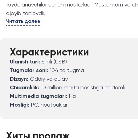
foydalanuvchilar uchun mos keladi. Mustahkam va chid
ajoyib tanlovdir.
Читать далее
Характеристики
Ulanish turi:
Simli (USB)
Tugmalar soni:
104 ta tugma
Dizayn:
Oddiy va qulay
Chidamlilik:
10 million marta bosishga chidamli
Multimedia tugmalari:
Ha
Mosligi:
PC, noutbuklar
Хиты продаж