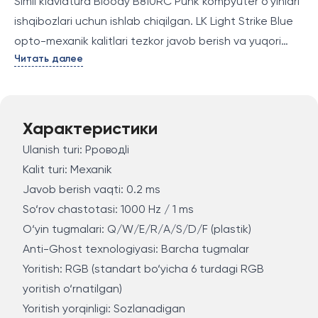
Simli klaviatura Bloody B810RC Punk kompyuter o‘yinlari
ishqibozlari uchun ishlab chiqilgan. LK Light Strike Blue
opto-mexanik kalitlari tezkor javob berish va yuqori
Читать далее
aniqlikni ta’minlaydi. Ushbu kalitlarning afzalliklaridan
biri – uzoq xizmat muddati bo‘lib, u 100 million
bosishgacha yetadi. Klaviatura to‘liq o‘lchamli tugmalar
joylashuvi va yorqin yorug‘lik effektlarini yaratadigan
Характеристики
ko‘p rangli yoritish bilan ajralib turadi. Bloody B810RC
Ulanish turi: Pроводli
ning boshqa xususiyatlari orasida suvga chidamli
Kalit turi: Mexanik
dizayn va USB kabel orqali ulanish mavjud.
Javob berish vaqti: 0.2 ms
So‘rov chastotasi: 1000 Hz / 1 ms
O‘yin tugmalari: Q/W/E/R/A/S/D/F (plastik)
Anti-Ghost texnologiyasi: Barcha tugmalar
Yoritish: RGB (standart bo‘yicha 6 turdagi RGB
yoritish o‘rnatilgan)
Yoritish yorqinligi: Sozlanadigan