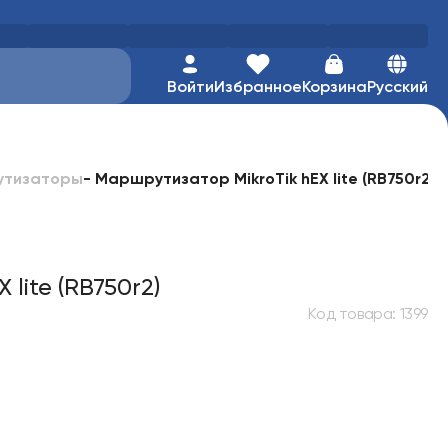
Войти
Избранное
Корзина
Русский
-
Маршрутизатор MikroTik hEX lite (RB750r2)
утизаторы
lite (RB750r2)
Код товара
:
1399