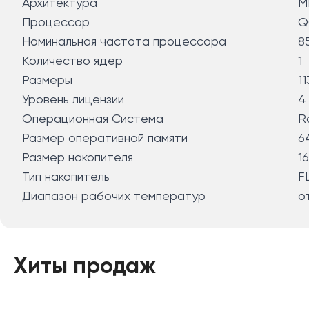
Архитектура
M
Процессор
Q
Номинальная частота процессора
8
Количество ядер
1
Размеры
1
Уровень лицензии
4
Операционная Система
R
Размер оперативной памяти
6
Размер накопителя
1
Тип накопитель
F
Диапазон рабочих температур
о
Хиты продаж