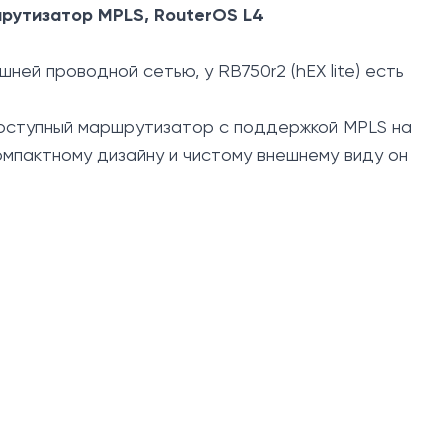
шрутизатор MPLS, RouterOS L4
ней проводной сетью, у RB750r2 (hEX lite) есть
й доступный маршрутизатор с поддержкой MPLS на
компактному дизайну и чистому внешнему виду он