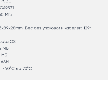
IPSBE
CA9531
50 МГц
13x89x28mm. Вес без упаковки и кабелей: 129г
outerOS
4 MБ
6 МБ
LASH
т -40°C до 70°C