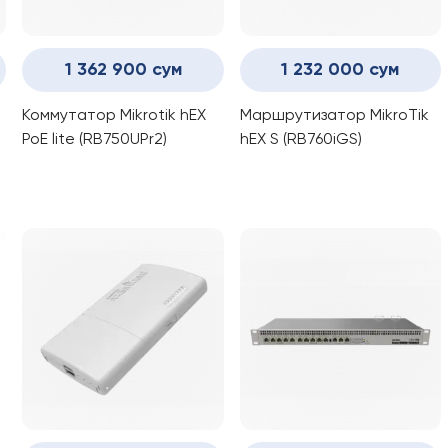
1 362 900 сум
1 232 000 сум
Коммутатор Mikrotik hEX
Маршрутизатор MikroTik
PoE lite (RB750UPr2)
hEX S (RB760iGS)