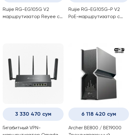
Ruijie RG-EG105G V2
Ruijie RG-EG105G-P V2
маршрутизатор Reyee с
PoE-маршрутизатор с
облачным управлением
облачным управлением
3 330 470 сум
6 118 420 сум
Гигабитный VPN-
Archer BE800 / BE19000