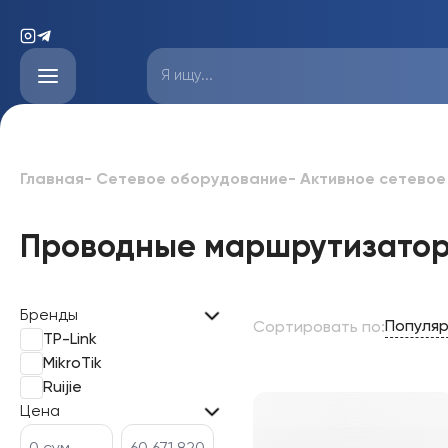
Главная
-
Сетевое оборудование
-
Активное сетевое
Проводные маршрутизато
Бренды
Популя
Сортировать по
:
TP-Link
MikroTik
Ruijie
Цена