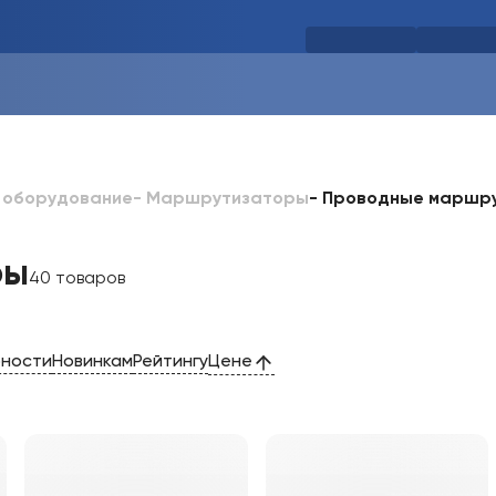
-
Проводные маршр
 оборудование
-
Маршрутизаторы
ры
40 товаров
рности
Новинкам
Рейтингу
Цене