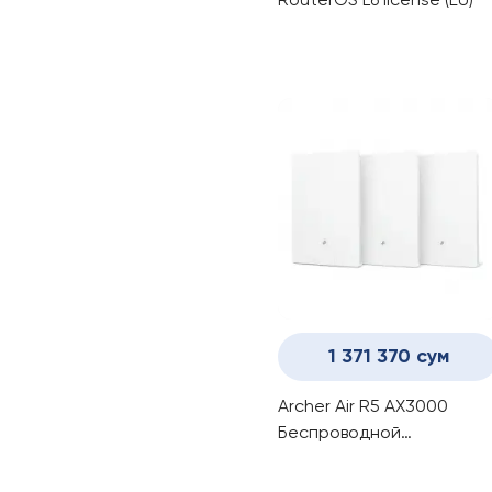
RouterOS L6 license (EU)
1 371 370 сум
Archer Air R5 AX3000
Беспроводной
двухдиапазонный
гигабитный Mesh-