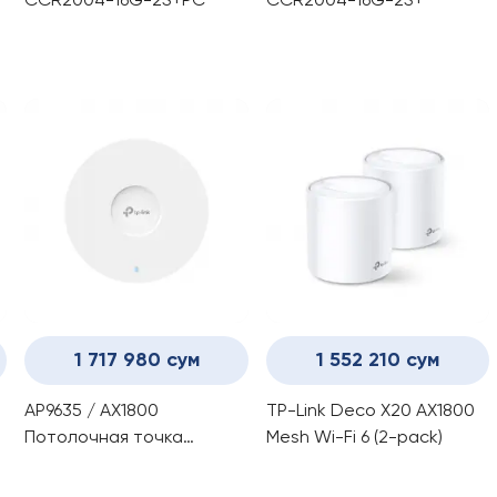
CCR2004-16G-2S+PC
CCR2004-16G-2S+
1 717 980 сум
1 552 210 сум
AP9635 / AX1800
TP-Link Deco X20 AX1800
Потолочная точка
Mesh Wi-Fi 6 (2-pack)
доступа TP-Link Omada
Pro Wi-Fi 6