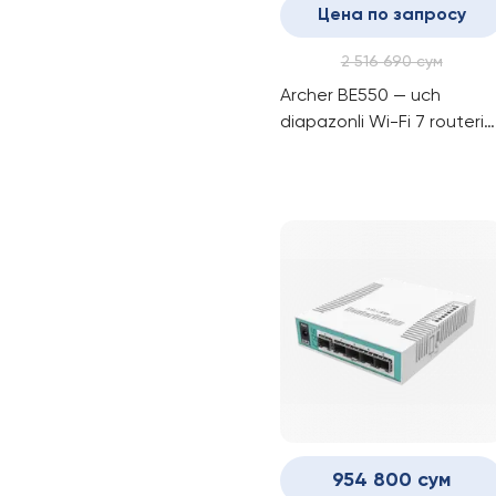
Цена по запросу
2 516 690 сум
Archer BE550 — uch
diapazonli Wi-Fi 7 routeri
bo‘lib
954 800 сум