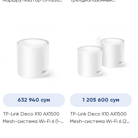
маршрутизатор Omada
Трехдиапазонный
4G+ Cat6 AX3000
маршрутизатор Wi-Fi 7
632 940 сум
1 205 600 сум
TP-Link Deco X10 AX1500
TP-Link Deco X10 AX1500
Mesh-система Wi-Fi 6 (1-
Mesh-система Wi-Fi 6 (2-
pack)
pack)