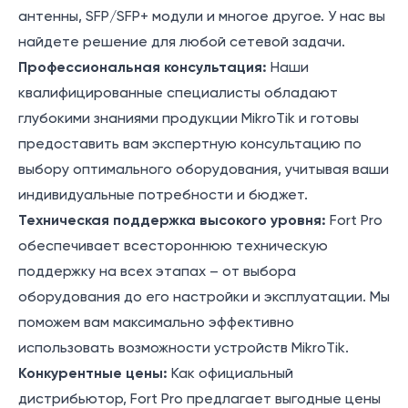
антенны, SFP/SFP+ модули и многое другое. У нас вы
найдете решение для любой сетевой задачи.
Профессиональная консультация:
Наши
квалифицированные специалисты обладают
глубокими знаниями продукции MikroTik и готовы
предоставить вам экспертную консультацию по
выбору оптимального оборудования, учитывая ваши
индивидуальные потребности и бюджет.
Техническая поддержка высокого уровня:
Fort Pro
обеспечивает всестороннюю техническую
поддержку на всех этапах – от выбора
оборудования до его настройки и эксплуатации. Мы
поможем вам максимально эффективно
использовать возможности устройств MikroTik.
Конкурентные цены:
Как официальный
дистрибьютор, Fort Pro предлагает выгодные цены