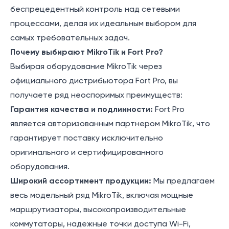
беспрецедентный контроль над сетевыми
процессами, делая их идеальным выбором для
самых требовательных задач.
Почему выбирают MikroTik и Fort Pro?
Выбирая оборудование MikroTik через
официального дистрибьютора Fort Pro, вы
получаете ряд неоспоримых преимуществ:
Гарантия качества и подлинности:
Fort Pro
является авторизованным партнером MikroTik, что
гарантирует поставку исключительно
оригинального и сертифицированного
оборудования.
Широкий ассортимент продукции:
Мы предлагаем
весь модельный ряд MikroTik, включая мощные
маршрутизаторы, высокопроизводительные
коммутаторы, надежные точки доступа Wi-Fi,