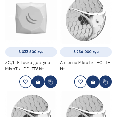
3 033 800 сум
3 234 000 сум
3G/LTE Точка доступа
Антенна MikroTik LHG LTE
MikroTik LDF LTE6 kit
kit