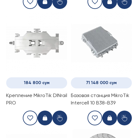
184 800 сум
71 148 000 сум
Крепление MikroTik DINrail
Базовая станция MikroTik
PRO
Intercell 10 B38-B39