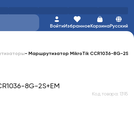
Войти
Избранное
Корзина
Русский
-
Маршрутизатор MikroTik CCR1036-8G-2S+
утизаторы
CR1036-8G-2S+EM
Код товара
:
1395