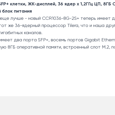
xSFP+ клетки, ЖК-дисплей, 36 ядер x 1,2ГГц ЦП, 8ГБ
й блок питания
еще лучше - новый CCR1036-8G-2S+ теперь имеет д
тот же 36-ядерный процессор Tilera, что и наша др
гигабитных каналов.
имеет два порта SFP+, восемь портов Gigabit Ether
ю 8ГБ оперативной памяти, встроенный слот M.2, п