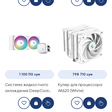
1 100 110 сум
798 710 сум
Система жидкостного
Kулер для процессора
охлаждения DeepCool
AK620 (White)
LE520 (White)