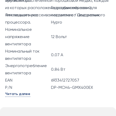
трубками со спеченной порошковой медью, каждая
вентилятора
из которых расположена особым образом для
Гидродинамический
мгновенного рассеивания тепла от центрального
Тип подшипника
подшипник / Подшипник
процессора.
Hypro
Номинальное
напряжение
12 Вольт
вентилятора
Номинальный ток
0.07 A
вентилятора
Энергопотребление
0.84 Вт
вентилятора
EAN
6933412727057
P/N
DP-MCH4-GMX400EX
Читать далее