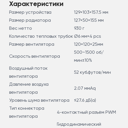
Характеристики
Размер устройства
129×103×157.5 мм
Размер радиатора
127×50×155 мм
Вес нетто
930 г
Количество тепловых трубок
Ø6 мм×4 pcs
Размер вентилятора
120×120×25мм
500~1500 об/
Скорость вентилятора
мин±10%
Воздушный поток
52 куб.футов/мин
вентилятора
Давление воздуха
2.07 ммAq
вентилятора
Уровень шума вентилятора
≤27.6 дБ(а)
Тип коннектора
4-контактный разъём PWM
вентилятора
Гидродинамический