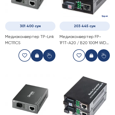
301 400 сум
203 445 сум
Медиаконвертер TP-Link
Медиаконвертер FP-
MC111CS
1F1T-A20 / B20 100M WDM
1310 /1550