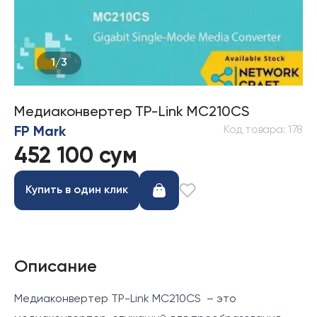
1
/
3
Медиаконвертер TP-Link MC210CS
Код товара
:
178
FP Mark
452 100 сум
Купить в один клик
Описание
Медиаконвертер TP-Link MC210CS – это