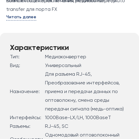
Возможность переключения режимов Force /Auto
Комплектация:
Блок питания, медиаконвертер
transfer для порта FX
Читать далее
Позволяет увеличить дальность прокладки волокна
до 15 км
Светодиодные индикаторы, позволяющие быстро и
удобно отслеживать активность сети. Внешний
Характеристики
блок питания
Тип:
Медиаконвертер
Вид:
Универсальный
Для разъема RJ-45,
Преобразование интерфейсов,
Назначение:
приема и передачи данных по
оптоволокну, смена среды
передачи сигнала (медь-оптика)
Интерфейсы:
1000Base-LX/LH, 1000BaseT
Разъемы:
RJ-45, SC
Одномодовый оптоволоконный