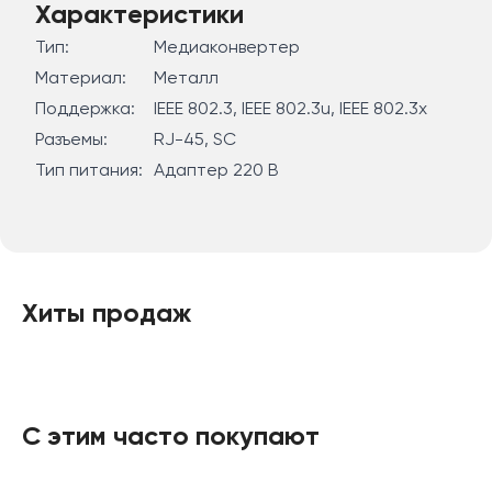
получении. Таким образом, чтобы
Характеристики
взаимодействовать с MC112CS, устройство на
Тип:
Медиаконвертер
другом конце провода должно работать на 1550 нм
Материал:
Металл
при передаче и 1310 нм при получении. Так,
Поддержка:
IEEE 802.3, IEEE 802.3u, IEEE 802.3x
медиаконвертер MC111CS, выпускаемый компанией
Разъемы:
RJ-45, SC
TP-LINK, является именно таким устройством, и
Тип питания:
Адаптер 220 В
полностью совместим с MC112CS.
Хиты продаж
С этим часто покупают