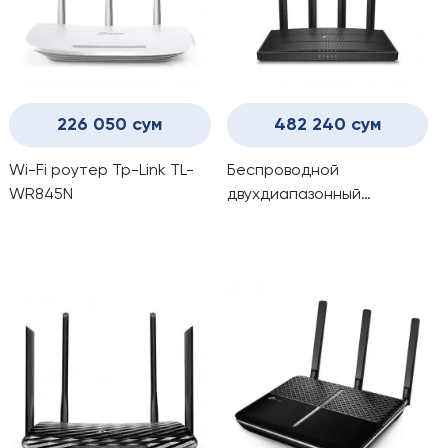
226 050 сум
482 240 сум
Wi-Fi роутер Tp-Link TL-
Беспроводной
WR845N
двухдиапазонный
гигабитный MU-MIMO
маршрутизатор TP-Link
A6/AC1200