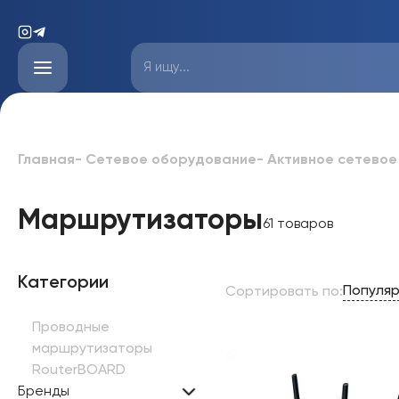
Главная
-
Сетевое оборудование
-
Активное сетевое
Маршрутизаторы
61 товаров
Категории
Популя
Сортировать по
:
Проводные
маршрутизаторы
RouterBOARD
Бренды