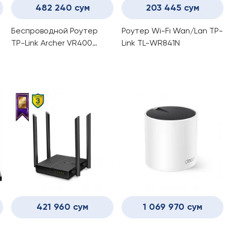
482 240 сум
203 445 сум
Беспроводной Роутер
Роутер Wi-Fi Wan/Lan TP-
TP-Link Archer VR400
Link TL-WR841N
(AC1200) с VDSL/ADSL
USB, WAN/LAN Модем
421 960 сум
1 069 970 сум