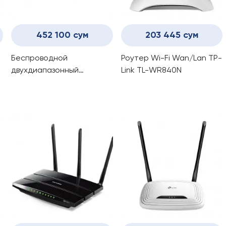
452 100 сум
203 445 сум
Беспроводной
Роутер Wi-Fi Wan/Lan TP-
двухдиапазонный
Link TL-WR840N
гигабитный
маршрутизатор с USB-
портом TP-Link
C6/AC1200