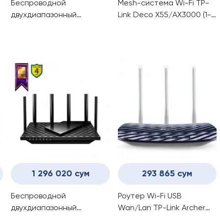
Беспроводной
Mesh-система Wi-Fi TP-
двухдиапазонный
Link Deco X55/AX3000 (1-
гигабиный MU-MIMO
pack)
маршрутизатор TP-Link
C6/AC1200
1 296 020 сум
293 865 сум
Беспроводной
Роутер Wi-Fi USB
двухдиапазонный
Wan/Lan TP-Link Archer