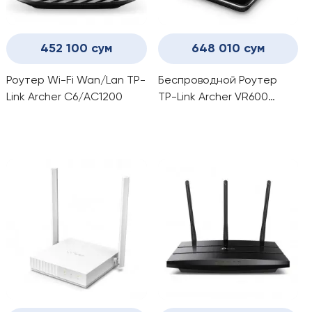
452 100 сум
648 010 сум
Роутер Wi-Fi Wan/Lan TP-
Беспроводной Роутер
Link Archer C6/AC1200
TP-Link Archer VR600
(AC1600) с VDSL/ADSL USB,
WAN/LAN Модем