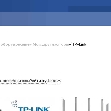
-
TP-Link
 оборудование
-
Маршрутизаторы
рности
Новинкам
Рейтингу
Цене