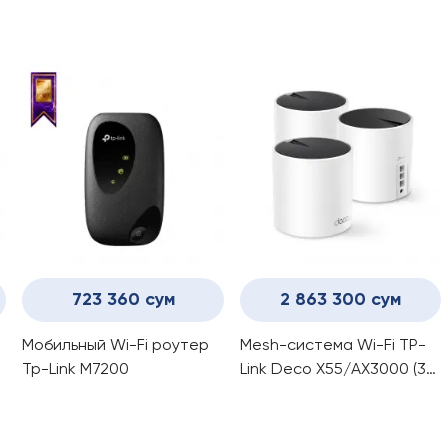
6
гигабитный роутер Wi-Fi 6
C20
с USB-портом TP-Link
Archer AX72/AX5400
723 360 сум
2 863 300 сум
Мобильный Wi-Fi роутер
Mesh-система Wi-Fi TP-
Tp-Link M7200
Link Deco X55/AX3000 (3-
pack)