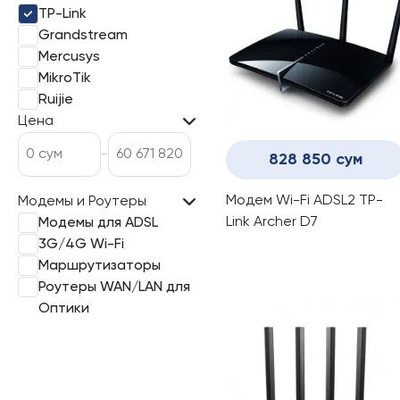
TP-Link
Grandstream
Mercusys
MikroTik
Ruijie
Цена
-
828 850 сум
Модем Wi-Fi ADSL2 TP-
Модемы и Роутеры
Link Archer D7
Модемы для ADSL
3G/4G Wi-Fi
Маршрутизаторы
Роутеры WAN/LAN для
Оптики