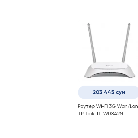
гигабитный роутер Wi-Fi 
с USB-портом TP-Link
Archer AX73
203 445 сум
Роутер Wi-Fi 3G Wan/Lan
TP-Link TL-WR842N