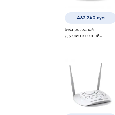
482 240 сум
Беспроводной
двухдиапазонный
гигабитный
маршрутизатор EC220-
G5/AC1200