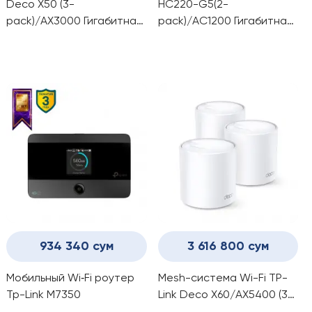
Deco X50 (3-
HC220-G5(2-
pack)/AX3000 Гигабитная
pack)/AC1200 Гигабитная
домашняя Mesh-система
домашняя Mesh-система
Wi-Fi 6
Wi-Fi
934 340 сум
3 616 800 сум
Мобильный Wi‑Fi роутер
Mesh-система Wi-Fi TP-
Tp-Link M7350
Link Deco X60/AX5400 (3-