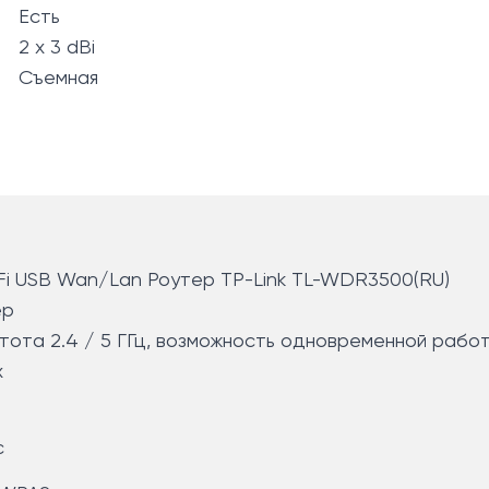
Есть
2 x 3 dBi
Съемная
i USB Wan/Lan Роутер TP-Link TL-WDR3500(RU)
ер
астота 2.4 / 5 ГГц, возможность одновременной работ
х
с