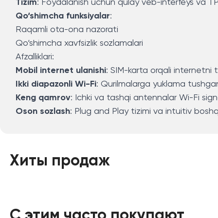
Tizim
: Foydalanish uchun qulay veb-interfeys va TP-
Qo‘shimcha funksiyalar
:
Raqamli ota-ona nazorati
Qo‘shimcha xavfsizlik sozlamalari
Afzalliklari:
Mobil internet ulanishi
: SIM-karta orqali internetni
Ikki diapazonli Wi-Fi
: Qurilmalarga yuklama tushgan
Keng qamrov
: Ichki va tashqi antennalar Wi-Fi signa
Oson sozlash
: Plug and Play tizimi va intuitiv boshq
Хиты продаж
С этим часто покупают