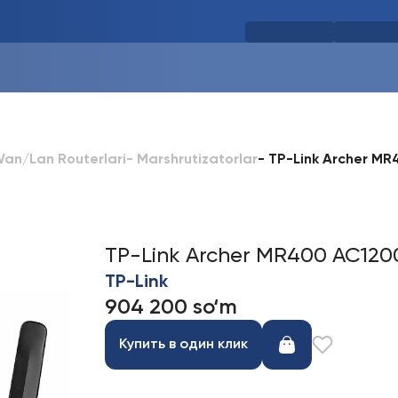
-
TP-Link Archer MR4
an/Lan Routerlari
-
Marshrutizatorlar
TP-Link Archer MR400 AC1200 
TP-Link
904 200 so‘m
Купить в один клик