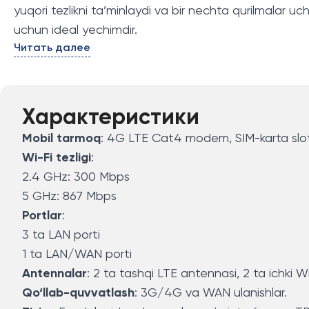
yuqori tezlikni ta’minlaydi va bir nechta qurilmalar uch
uchun ideal yechimdir.
Читать далее
Характеристики
Mobil tarmoq
: 4G LTE Cat4 modem, SIM-karta sloti
Wi-Fi tezligi
:
2.4 GHz: 300 Mbps
5 GHz: 867 Mbps
Portlar
:
3 ta LAN porti
1 ta LAN/WAN porti
Antennalar
: 2 ta tashqi LTE antennasi, 2 ta ichki W
Qo‘llab-quvvatlash
: 3G/4G va WAN ulanishlar.