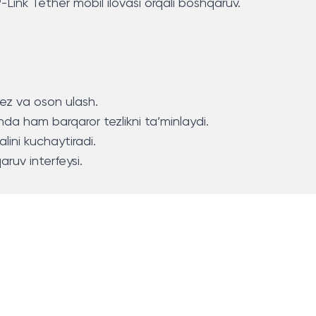
Link Tether mobil ilovasi orqali boshqaruv.
 tez va oson ulash.
da ham barqaror tezlikni ta’minlaydi.
lini kuchaytiradi.
aruv interfeysi.