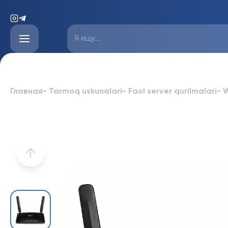
Главная
-
Tarmoq uskunalari
-
Faol server qurilmalari
-
W