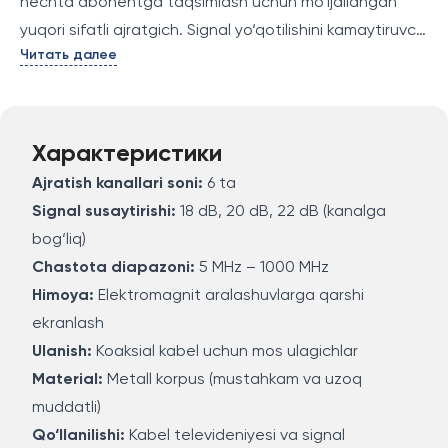
nechta abonentga taqsimlash uchun mo‘ljallangan
yuqori sifatli ajratgich. Signal yo‘qotilishini kamaytiruvchi
Читать далее
texnologiyalar bilan jihozlangan va har xil chastota
diapazonlarida ishlaydi. U o‘rnatish uchun qulay va
uzoq muddatli foydalanishni ta'minlaydi.
Характеристики
Ajratish kanallari soni:
6 ta
Signal susaytirishi:
18 dB, 20 dB, 22 dB (kanalga
bog‘liq)
Chastota diapazoni:
5 MHz – 1000 MHz
Himoya:
Elektromagnit aralashuvlarga qarshi
ekranlash
Ulanish:
Koaksial kabel uchun mos ulagichlar
Material:
Metall korpus (mustahkam va uzoq
muddatli)
Qo‘llanilishi:
Kabel televideniyesi va signal