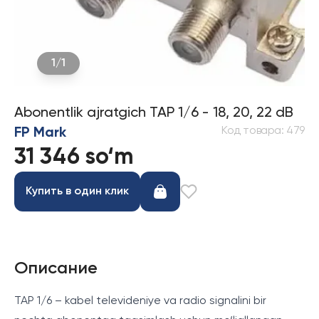
1
/
1
Abonentlik ajratgich ТАР 1/6 - 18, 20, 22 dB
Код товара
:
479
FP Mark
31 346 so‘m
Купить в один клик
Описание
ТАР 1/6 – kabel televideniye va radio signalini bir