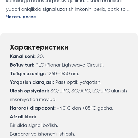
kanallarga bo‘luvchi passiv qurilma. Ushbu bo‘luvchi
yuqori aniqlikda signal uzatish imkonini berib, optik tolali
Читать далее
tarmoqlarda, xususan FTTH (uygacha optik tolali
aloqalar) tizimlarida foydalanish uchun mo‘ljallangan.
Характеристики
Kanal soni:
20.
Bo‘luv turi:
PLC (Planar Lightwave Circuit).
To‘lqin uzunligi:
1260–1650 nm.
Yo‘qotish darajasi:
Past optik yo‘qotish.
Ulash opsiyalari:
SC/UPC, SC/APC, LC/UPC ulanish
imkoniyatlari mavjud.
Harorat diapazoni:
-40°C dan +85°C gacha.
Afzalliklari:
Bir xilda signal bo‘lish.
Barqaror va ishonchli ishlash.