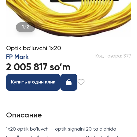
1
/
2
Optik bo‘luvchi 1x20
Код товара
:
379
FP Mark
2 005 817 so‘m
Купить в один клик
Описание
1x20 optik bo‘luvchi – optik signalni 20 ta alohida