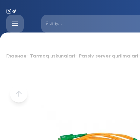
Главная
-
Tarmoq uskunalari
-
Passiv server qurilmalari