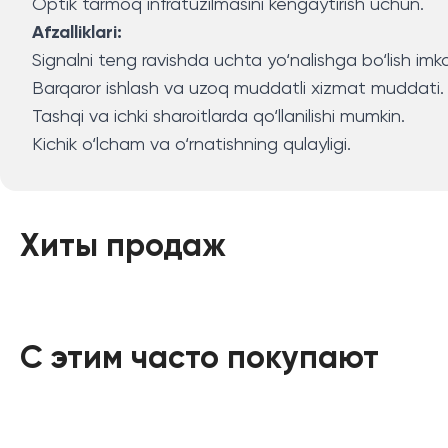
Optik tarmoq infratuzilmasini kengaytirish uchun.
Afzalliklari:
Signalni teng ravishda uchta yo‘nalishga bo‘lish imko
Barqaror ishlash va uzoq muddatli xizmat muddati.
Tashqi va ichki sharoitlarda qo‘llanilishi mumkin.
Kichik o‘lcham va o‘rnatishning qulayligi.
Хиты продаж
С этим часто покупают