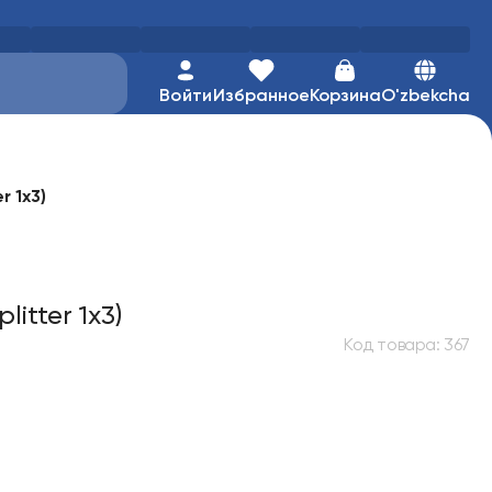
Войти
Избранное
Корзина
O'zbekcha
r 1x3)
litter 1x3)
Код товара
:
367