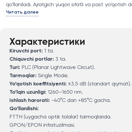
qo‘llaniladi. Ajratgich yuqori sifatli va past yo‘qotish
Читать далее
Характеристики
Kiruvchi port:
1 ta.
Chiquvchi portlar:
3 ta.
Turi:
PLC (Planar Lightwave Circuit).
Tarmoqlar:
Single Mode.
Yo‘qotish koeffitsiyenti:
±3.5 dB (standart qiymat).
To‘lqin uzunligi:
1260–1650 nm.
Ishlash harorati:
-40°C dan +85°C gacha.
Qo‘llanilishi:
FTTH (uygacha optik tolalar) tarmoqlarida.
GPON/EPON infratuzilmasi.