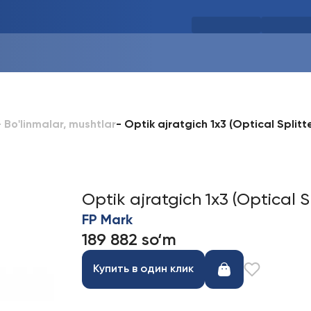
-
Optik ajratgich 1x3 (Optical Splitte
-
Bo'linmalar, mushtlar
Optik ajratgich 1x3 (Optical Sp
FP Mark
189 882 so‘m
Купить в один клик