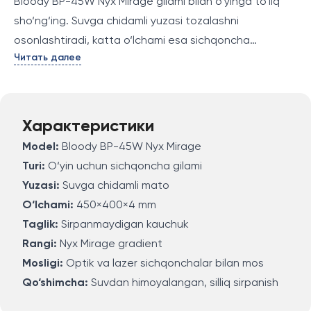
Bloody BP-45W Nyx Mirage gilami bilan o‘yinga to‘liq
sho‘ng‘ing. Suvga chidamli yuzasi tozalashni
osonlashtiradi, katta o‘lchami esa sichqoncha
Читать далее
harakatlari uchun keng maydon yaratadi.
Sirpanmaydigan kauchuk taglik har qanday sirt ustida
mustahkam turadi. Har qanday sensorli sichqonchalar
uchun mos va professional o‘yinchilar uchun ideal
Характеристики
tanlov.
Model:
Bloody BP-45W Nyx Mirage
Turi:
O‘yin uchun sichqoncha gilami
Yuzasi:
Suvga chidamli mato
O‘lchami:
450×400×4 mm
Taglik:
Sirpanmaydigan kauchuk
Rangi:
Nyx Mirage gradient
Mosligi:
Optik va lazer sichqonchalar bilan mos
Qo‘shimcha:
Suvdan himoyalangan, silliq sirpanish