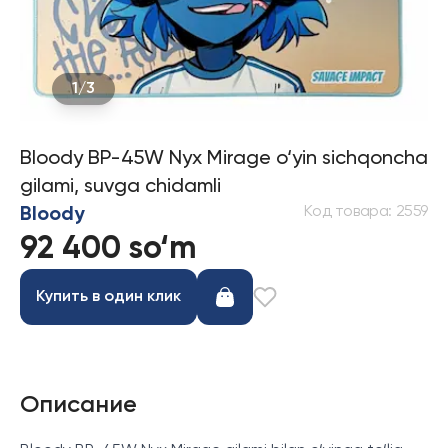
1
/
3
Bloody BP-45W Nyx Mirage o‘yin sichqoncha
gilami, suvga chidamli
Код товара
:
2559
Bloody
92 400 so‘m
Купить в один клик
Описание