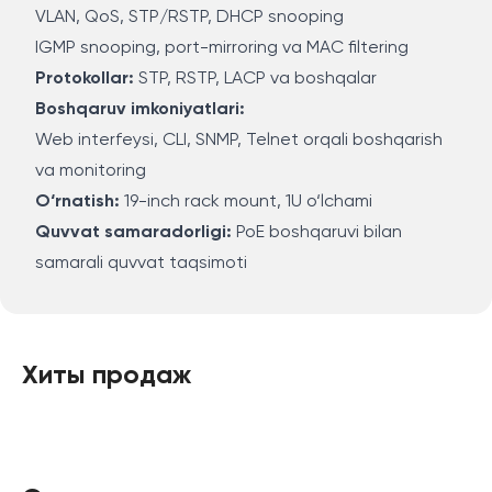
VLAN, QoS, STP/RSTP, DHCP snooping
IGMP snooping, port-mirroring va MAC filtering
Protokollar:
STP, RSTP, LACP va boshqalar
Boshqaruv imkoniyatlari:
Web interfeysi, CLI, SNMP, Telnet orqali boshqarish
va monitoring
O‘rnatish:
19-inch rack mount, 1U o‘lchami
Quvvat samaradorligi:
PoE boshqaruvi bilan
samarali quvvat taqsimoti
Хиты продаж