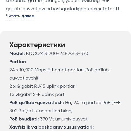
korxonalarga mo‘ljallangan, yuqori tezlikdagi PoE
qo‘llab-quvvatlovchi boshqariladigan kommutator. U
Читать далее
24 ta 10/100 Mbps PoE portlari, 2 ta gigabit uplink RJ45
portlari va 1 ta gigabit uplink SFP portiga ega bo‘lib,
keng tarmoq imkoniyatlarini taqdim etadi.
Характеристики
Model:
BDCOM S1200-24P2G1S-370
Portlar:
24 x 10/100 Mbps Ethernet portlari (PoE qo'llab-
quvvatlovchi)
2 x Gigabit RJ45 uplink portlari
1 x Gigabit SFP uplink port
PoE qo‘llab-quvvatlash:
Ha, 24 ta portda PoE (IEEE
802.3af/at standartlari bilan)
PoE byudjeti:
370 Vt umumiy quvvat
Xavfsizlik va boshqaruv xususiyatlari: