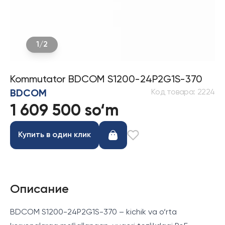
1
/
2
Kommutator BDCOM S1200-24P2G1S-370
Код товара
:
2224
BDCOM
1 609 500 so‘m
Купить в один клик
Описание
BDCOM S1200-24P2G1S-370 – kichik va o‘rta