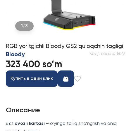
1
/
3
RGB yoritgichli Bloody GS2 quloqchin tagligi
Код товара
:
1822
Bloody
323 400 so‘m
Купить в один клик
Описание
6
7.1 ovozli kartasi
– o‘yinga to‘liq sho‘ng‘ish va aniq