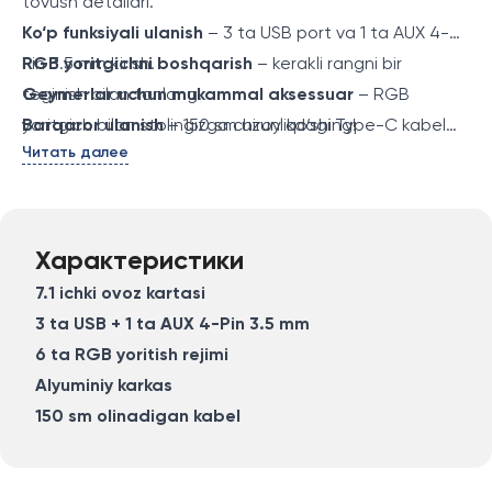
tovush detallari.
Ko‘p funksiyali ulanish
– 3 ta USB port va 1 ta AUX 4-
Pin 3.5 mm kirish.
RGB yoritgichni boshqarish
– kerakli rangni bir
Geymerlar uchun mukammal aksessuar
teginish bilan tanlang.
– RGB
yoritgich bilan stolingizga chiroy qo‘shing!
Barqaror ulanish
– 150 sm uzunlikdagi Type-C kabel
Читать далее
(o‘ramli).
Mustahkam korpus
– alyuminiy qotishmasidan
yasalgan bardoshli konstruksiya.
Характеристики
7.1 ichki ovoz kartasi
3 ta USB + 1 ta AUX 4-Pin 3.5 mm
6 ta RGB yoritish rejimi
Alyuminiy karkas
150 sm olinadigan kabel