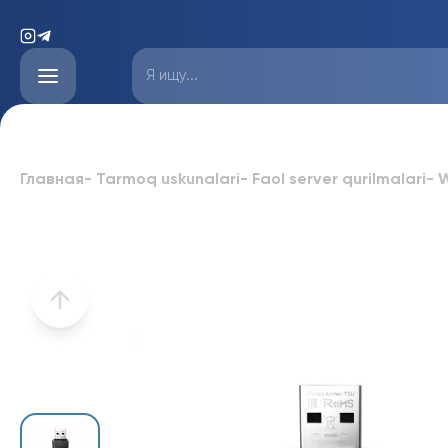
Главная
-
Tarmoq uskunalari
-
Faol server qurilmalari
-
W