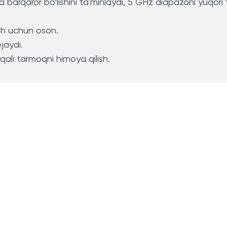
a barqaror bo‘lishini ta'minlaydi, 5 GHz diapazoni yuqori 
ish uchun oson.
jaydi.
rqali tarmoqni himoya qilish.