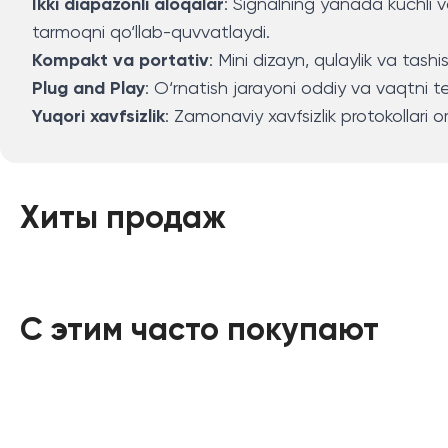
Ikki diapazonli aloqalar
: Signalning yanada kuchli v
tarmoqni qo‘llab-quvvatlaydi.
Kompakt va portativ
: Mini dizayn, qulaylik va tash
Plug and Play
: O‘rnatish jarayoni oddiy va vaqtni te
Yuqori xavfsizlik
: Zamonaviy xavfsizlik protokollari o
Хиты продаж
С этим часто покупают