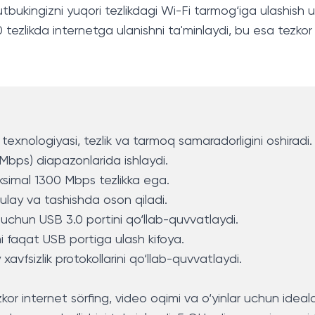
utbukingizni yuqori tezlikdagi Wi-Fi tarmog‘iga ulashish 
 tezlikda internetga ulanishni ta'minlaydi, bu esa tezkor
 texnologiyasi, tezlik va tarmoq samaradorligini oshiradi.
bps) diapazonlarida ishlaydi.
ksimal 1300 Mbps tezlikka ega.
qulay va tashishda oson qiladi.
 uchun USB 3.0 portini qo‘llab-quvvatlaydi.
ni faqat USB portiga ulash kifoya.
sizlik protokollarini qo‘llab-quvvatlaydi.
or internet sörfing, video oqimi va o‘yinlar uchun idealdi