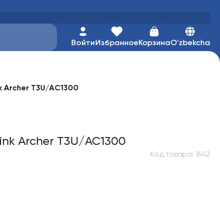
Войти
Избранное
Корзина
O'zbekcha
nk Archer T3U/AC1300
ink Archer T3U/AC1300
Код товара
:
1642