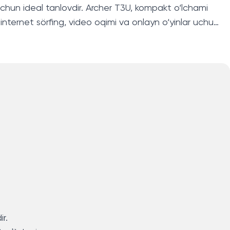
uchun ideal tanlovdir. Archer T3U, kompakt o‘lchami
 internet sörfing, video oqimi va onlayn o‘yinlar uchun
r.