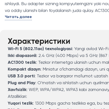
ishlaydi. Bu adapter sizning kompyuteringizni yoki no
va oddiy ulanishi bilan foydalanish juda qulay. AC1300
Читать далее
yaxshi variantdir.
Характеристики
Wi-Fi 5 (802.11ac) texnologiyasi
: Yangi avlod Wi-Fi
Ikki diapazonli
: 2.4 GHz (400 Mbps) va 5 GHz (867 M
AC1300 tezlik
: Tezkor internetga ulanish uchun ma
Kompakt dizayn
: Miniatur o‘lchamdagi dizayn, uni 
USB 3.0 porti
: Tezkor va barqaror ma'lumot uzatish
Plug and Play
: O‘rnatish va ishlatish uchun qurilma
Xavfsizlik
: WEP, WPA/WPA2, WPA3 kabi zamonaviy xavf
Afzalliklari:
Yuqori tezlik
: 1300 Mbps gacha tezlikka ega, bu tezk