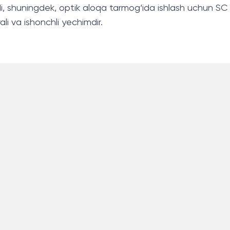
 shuningdek, optik aloqa tarmog‘ida ishlash uchun SC xa
li va ishonchli yechimdir.