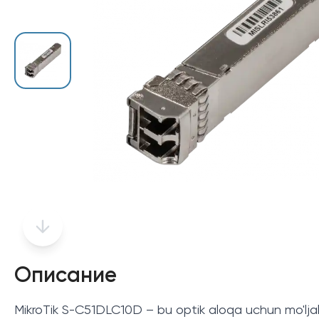
Описание
MikroTik S-C51DLC10D – bu optik aloqa uchun mo'ljalla