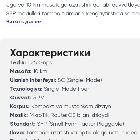
ega va 10 km masofaga uzatishni qo‘llab-quvvatlaydi,
SFP modullari tarmoq tizimlarini kengaytirishda samara
Читать далее
Характеристики
Tezlik:
1.25 Gbps
Masofa:
10 km
Ulanish interfeysi:
SC (Single-Mode)
Texnologiya:
Single-Mode fiber
Quvvat:
3.3V
Korpus:
Kompakt va mustahkam dizayn
Moslik:
MikroTik RouterOS bilan ishlaydi
Standart:
SFP (Small Form-factor Pluggable)
Ilova:
Tarmoqni uzatish va optik aloqa uchun ideal