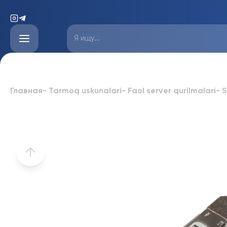
Главная
-
Tarmoq uskunalari
-
Faol server qurilmalari
-
S