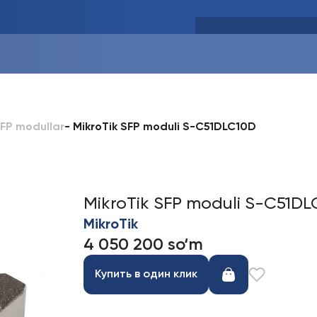
-
MikroTik SFP moduli S-C51DLC10D
FP modullar
MikroTik SFP moduli S-C51DL
MikroTik
4 050 200 so‘m
Купить в один клик