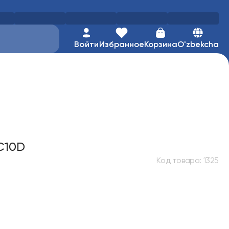
Войти
Избранное
Корзина
O'zbekcha
C10D
Код товара
:
1325