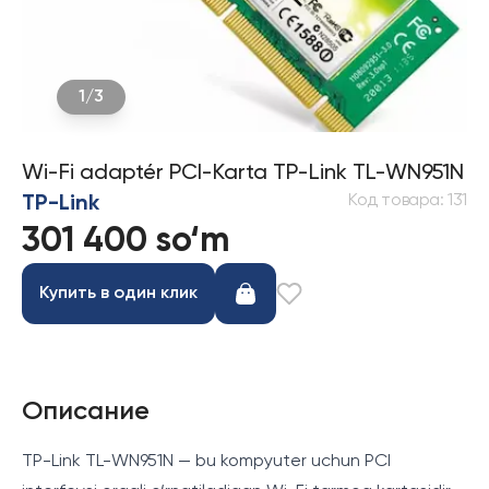
1
/
3
Wi-Fi adaptér PCI-Karta TP-Link TL-WN951N
Код товара
:
131
TP-Link
301 400 so‘m
Купить в один клик
Описание
TP-Link TL-WN951N — bu kompyuter uchun PCI