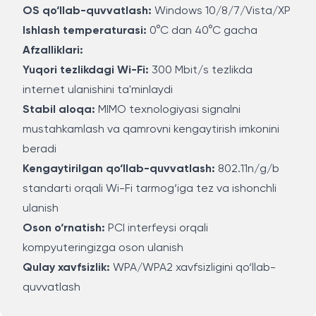
OS qo‘llab-quvvatlash:
Windows 10/8/7/Vista/XP
Ishlash temperaturasi:
0°C dan 40°C gacha
Afzalliklari:
Yuqori tezlikdagi Wi-Fi:
300 Mbit/s tezlikda
internet ulanishini ta'minlaydi
Stabil aloqa:
MIMO texnologiyasi signalni
mustahkamlash va qamrovni kengaytirish imkonini
beradi
Kengaytirilgan qo‘llab-quvvatlash:
802.11n/g/b
standarti orqali Wi-Fi tarmog‘iga tez va ishonchli
ulanish
Oson o‘rnatish:
PCI interfeysi orqali
kompyuteringizga oson ulanish
Qulay xavfsizlik:
WPA/WPA2 xavfsizligini qo‘llab-
quvvatlash