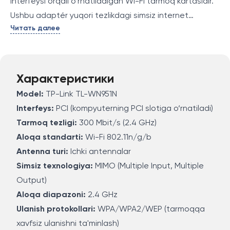
interfeysi orqali o‘rnatiladigan Wi-Fi tarmoq kartasidir.
Ushbu adaptér yuqori tezlikdagi simsiz internet
Читать далее
aloqasini ta'minlashda yordam beradi va 300 Mbit/s
gacha bo‘lgan tezlikka ega. Wi-Fi tarmog‘iga ulanishni
osonlashtiradi, shuningdek, internetni ulashda stabil va
tezkor ishlashni ta'minlaydi. TP-Link TL-WN951N o‘zining
Характеристики
qulay o‘rnatilishi va ishonchli ishlash xususiyatlari bilan
Model:
TP-Link TL-WN951N
ajralib turadi.
Interfeys:
PCI (kompyuterning PCI slotiga o‘rnatiladi)
Tarmoq tezligi:
300 Mbit/s (2.4 GHz)
Aloqa standarti:
Wi-Fi 802.11n/g/b
Antenna turi:
Ichki antennalar
Simsiz texnologiya:
MIMO (Multiple Input, Multiple
Output)
Aloqa diapazoni:
2.4 GHz
Ulanish protokollari:
WPA/WPA2/WEP (tarmoqqa
xavfsiz ulanishni ta'minlash)