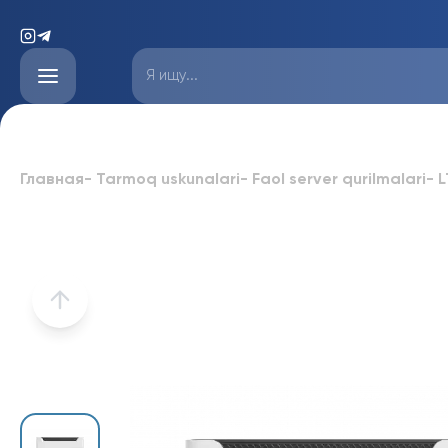
Главная
-
Tarmoq uskunalari
-
Faol server qurilmalari
-
L