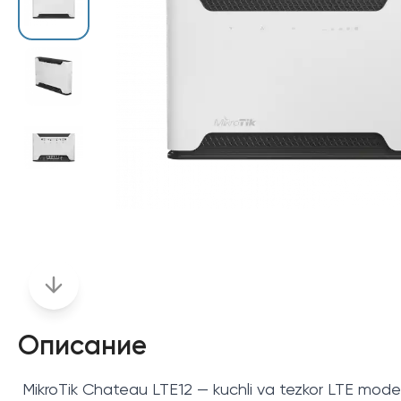
Описание
MikroTik Chateau LTE12 — kuchli va tezkor LTE modemg