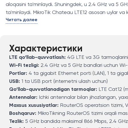
aloqasini ta'minlaydi. Shuningdek, u 2.4 GHz va 5 GHz
ta'minlaydi. MikroTik Chateau LTE12 asosan uylar va ki
Читать далее
Характеристики
LTE qo‘llab-quvvatlash:
4G LTE va 3G tarmoqlarini 
Wi-Fi tezligi:
2.4 GHz va 5 GHz bandlari uchun Wi-Fi
Portlar:
4 ta gigabit Ethernet porti (LAN), 1 ta gig
USB:
1 ta USB port (internetni ulash uchun)
Qo‘llab-quvvatlanadigan tarmoqlar:
LTE Cat12 (
Antennalar:
Ichki antennalar bilan jihozlangan, yax
Maxsus xususiyatlar:
RouterOS operatsion tizimi, VP
Boshqaruv:
MikroTikning RouterOS tizimi orqali ma
Tezlik:
5 GHz bandida maksimal 866 Mbps, 2.4 GHz