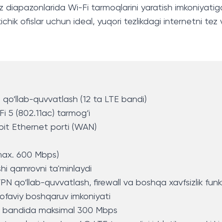
 diapazonlarida Wi-Fi tarmoqlarini yaratish imkoniyatiga
chik ofislar uchun ideal, yuqori tezlikdagi internetni te
qo‘llab-quvvatlash (12 ta LTE bandi)
 5 (802.11ac) tarmog‘i
abit Ethernet porti (WAN)
max. 600 Mbps)
shi qamrovni ta'minlaydi
N qo‘llab-quvvatlash, firewall va boshqa xavfsizlik funks
sofaviy boshqaruv imkoniyati
 bandida maksimal 300 Mbps