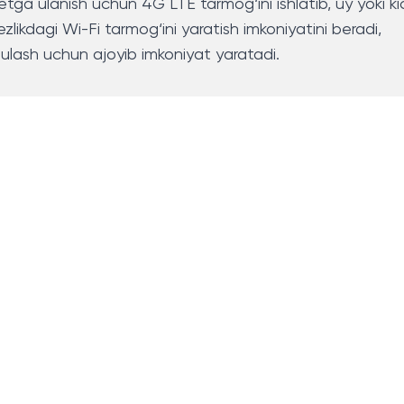
tga ulanish uchun 4G LTE tarmog‘ini ishlatib, uy yoki kic
likdagi Wi-Fi tarmog‘ini yaratish imkoniyatini beradi,
 ulash uchun ajoyib imkoniyat yaratadi.