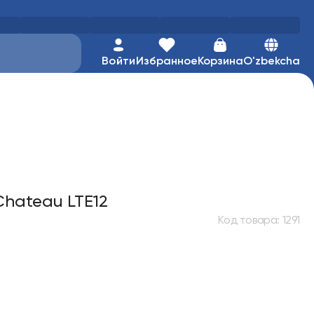
Войти
Избранное
Корзина
O'zbekcha
 Chateau LTE12
Код товара
:
1291