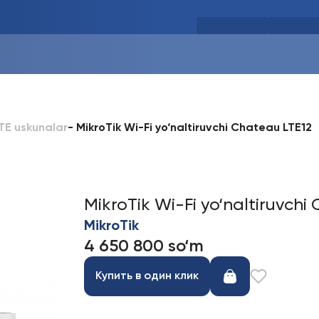
-
MikroTik Wi-Fi yo‘naltiruvchi Chateau LTE12
TE uskunalar
MikroTik Wi-Fi yo‘naltiruvchi
MikroTik
4 650 800 so‘m
Купить в один клик