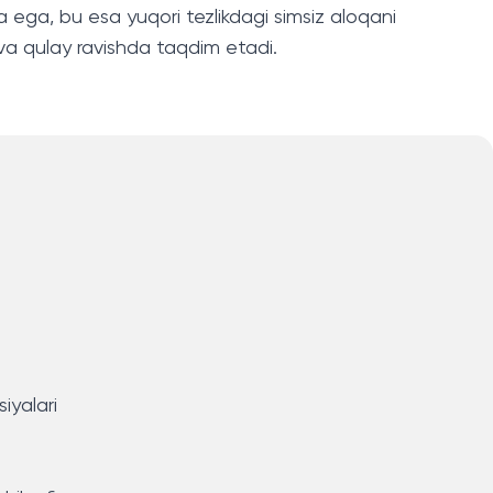
 ega, bu esa yuqori tezlikdagi simsiz aloqani
z va qulay ravishda taqdim etadi.
iyalari