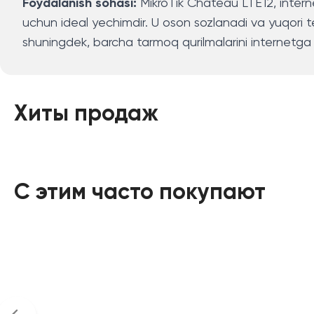
Foydalanish sohasi:
MikroTik Chateau LTE12, interne
uchun ideal yechimdir. U oson sozlanadi va yuqori tez
shuningdek, barcha tarmoq qurilmalarini internetga
Хиты продаж
С этим часто покупают