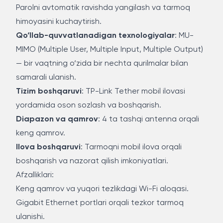
Parolni avtomatik ravishda yangilash va tarmoq
himoyasini kuchaytirish.
Qo‘llab-quvvatlanadigan texnologiyalar
: MU-
MIMO (Multiple User, Multiple Input, Multiple Output)
— bir vaqtning o‘zida bir nechta qurilmalar bilan
samarali ulanish.
Tizim boshqaruvi
: TP-Link Tether mobil ilovasi
yordamida oson sozlash va boshqarish.
Diapazon va qamrov
: 4 ta tashqi antenna orqali
keng qamrov.
Ilova boshqaruvi
: Tarmoqni mobil ilova orqali
boshqarish va nazorat qilish imkoniyatlari.
Afzalliklari:
Keng qamrov va yuqori tezlikdagi Wi-Fi aloqasi.
Gigabit Ethernet portlari orqali tezkor tarmoq
ulanishi.