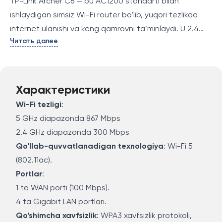
TP-Link Archer C6 — bu AC1200 standarti bilan
ishlaydigan simsiz Wi-Fi router bo‘lib, yuqori tezlikda
internet ulanishi va keng qamrovni ta’minlaydi. U 2.4
Читать далее
GHz va 5 GHz diapazonlarida ishlaydi, shuningdek,
Ethernet portlari orqali tezkor ulanishni qo‘llab-
quvvatlaydi. Bu router, uyda yoki kichik ofisda barqaror
va yuqori sifatli tarmoq aloqasini ta’minlash uchun
Характеристики
ideal tanlovdir.
Wi-Fi tezligi
:
5 GHz diapazonda 867 Mbps
2.4 GHz diapazonda 300 Mbps
Qo‘llab-quvvatlanadigan texnologiya
: Wi-Fi 5
(802.11ac).
Portlar
:
1 ta WAN porti (100 Mbps).
4 ta Gigabit LAN portlari.
Qo‘shimcha xavfsizlik
: WPA3 xavfsizlik protokoli,